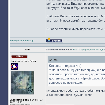
рейту, там ниже. Вполне приемлемо, на 
не будет. Все таки Единорог был весьма
Либо вот Весы тоже интересный мир. Мо
все таки. И веса армий там гораздо бол
В более старшие миры переезжать тем бо
Вернуться к началу
Профиль
dada
Заголовок сообщения:
Re: Расформирование Еди
Цитата:
Не
Хранитель всея Cфер
в
сети
Кто знает подскажите)
У меня сота в ЧД уже месяц как, и я в
основном просто нет ничего, единстве
доступны для мира в Чёрной дыре. Воо
вопросов не возникало.
ну она живет себе там как в обычном ми
а так вполне себе, думаю, жива
Зарегистрирован:
Вт сен 23,
2003 14:43
_________________
Сообщения:
16657