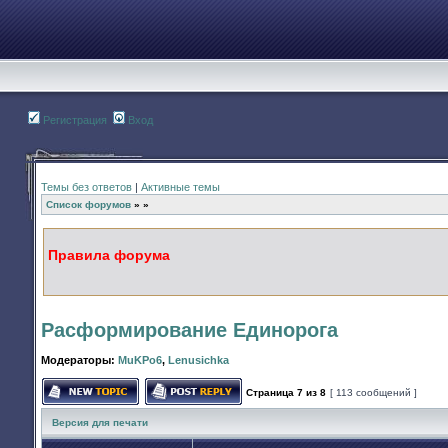
Регистрация
Вход
Темы без ответов
|
Активные темы
Список форумов
»
»
Правила форума
Расформирование Единорога
Модераторы:
MuKPo6
,
Lenusichka
Страница
7
из
8
[ 113 сообщений ]
Начать новую тему
Ответить на тему
Версия для печати