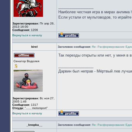
_________________
Наиболее честная игра в мирах анлима
Если устали от мультоводов, то играйт
Зарегистрирован:
Пт апр 26,
2013 16:00
Сообщения:
1206
Вернуться к началу
Профиль
birel
Заголовок сообщения:
Re: Расформирование Еди
Так перезды открыты или нет, у меня в 
Не
Сенатор Водолея
в
_________________
сети
Дарвин был неправ - Мёртвый лев лучш
Зарегистрирован:
Вс ноя 27,
2005 1:46
Сообщения:
1317
Откуда:
"...... motorsport"
Вернуться к началу
Профиль
_knopka__
Заголовок сообщения:
Re: Расформирование Еди