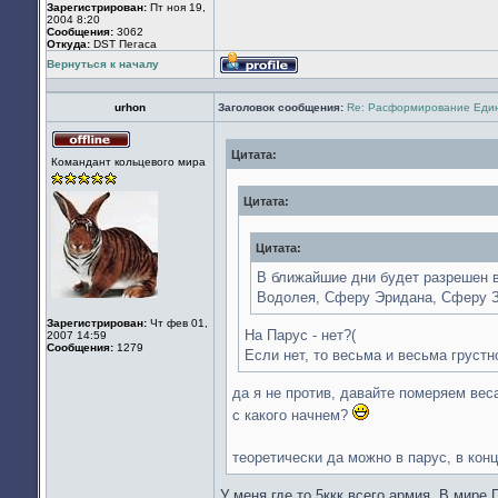
Зарегистрирован:
Пт ноя 19,
2004 8:20
Сообщения:
3062
Откуда:
DST Пегаса
Вернуться к началу
Профиль
urhon
Заголовок сообщения:
Re: Расформирование Еди
Цитата:
Не
Командант кольцевого мира
в
сети
Цитата:
Цитата:
В ближайшие дни будет разрешен 
Водолея, Сферу Эридана, Сферу З
Зарегистрирован:
Чт фев 01,
На Парус - нет?(
2007 14:59
Сообщения:
1279
Если нет, то весьма и весьма грустн
да я не против, давайте померяем вес
с какого начнем?
теоретически да можно в парус, в кон
У меня где то 5ккк всего армия. В мире