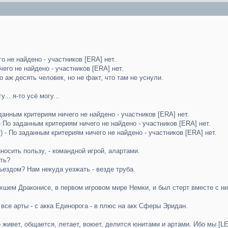
о не найдено - участников [ERA] нет.
чего не найдено - участников [ERA] нет.
но аж десять человек, но не факт, что там не уснули.
у... я-то усё могу...
данным критериям ничего не найдено - участников [ERA] нет.
- По заданным критериям ничего не найдено - участников [ERA] нет.
 - По заданным критериям ничего не найдено - участников [ERA] нет.
носить пользу, - командной игрой, алартами.
ть?
зъездом? Нам некуда уезжать - везде труба.
хшем Драконисе, в первом игровом мире Немки, и был стерт вместе с ним
 все арты - с акка Единорога - в плюс на акк Сферы Эридан.
о живет, общается, летает, воюет, делится юнитами и артами. Ибо мы [LE