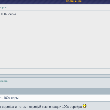
Сообщение
норога
 100к серы
норога
ть 100к серы
0к серебра и потом потребуй компенсации 100к серебра