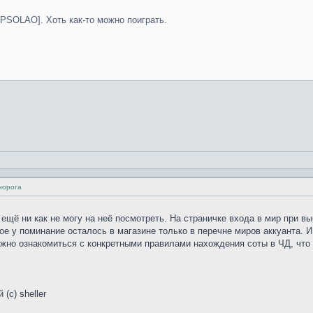
PSOLAO]. Хоть как-то можно поиграть.
норога
ё ещё ни как не могу на неё посмотреть. На страничке входа в мир при в
ое у поминание осталось в магазине только в перечне миров аккуанта. И
но ознакомиться с конкретными правилами нахождения соты в ЧД, что та
(c) sheller