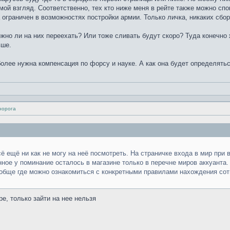
мой взгляд. Соответственно, тех кто ниже меня в рейте также можно сп
 ограничен в возможностях постройки армии. Только личка, никаких сбор
жно ли на них переехать? Или тоже сливать будут скоро? Туда конечно
ьше.
лее нужна компенсация по форсу и науке. А как она будет определяться
норога
сё ещё ни как не могу на неё посмотреть. На страничке входа в мир при 
нное у поминание осталось в магазине только в перечне миров аккуанта. 
бще где можно ознакомиться с конкретными правилами нахождения соты в
ре, только зайти на нее нельзя