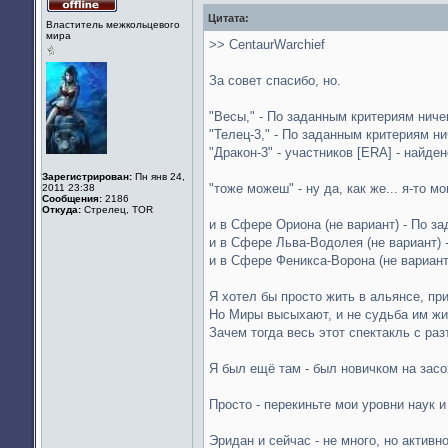
Цитата:
Не
Властитель межкольцевого
в
мира
сети
>> CentaurWarchief
За совет спасибо, но.
"Весы," - По заданным критериям ничег
"Телец-3," - По заданным критериям ни
"Дракон-3" - участников [ERA] - найде
Зарегистрирован:
Пн янв 24,
"тоже можеш" - ну да, как же... я-то мог
2011 23:38
Сообщения:
2186
Откуда:
Стрелец, TOR
и в Сфере Ориона (не вариант) - По за
и в Сфере Льва-Водолея (не вариант) 
и в Сфере Феникса-Ворона (не вариант)
Я хотел бы просто жить в альянсе, при
Но Миры высыхают, и не судьба им жи
Зачем тогда весь этот спектакль с ра
Я был ещё там - был новичком на засо
Просто - перекиньте мои уровни наук и
Эридан и сейчас - не много, но активн