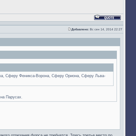
Ответить
с
цитатой
Добавлено:
Вс сен 14, 2014 22:27
Сообщение
лка, Сферу Феникса-Ворона, Сферу Ориона, Сферу Льва-
 на Парусах.
какого отрезания форса не требуется. Здесь третье место по