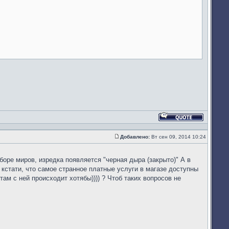
Ответить
с
цитатой
Добавлено:
Вт сен 09, 2014 10:24
Сообщение
ыборе миров, изредка появляется "черная дыра (закрыто)" А в
 кстати, что самое странное платные услуги в магазе доступны
м с ней происходит хотябы)))) ? Чтоб таких вопросов не