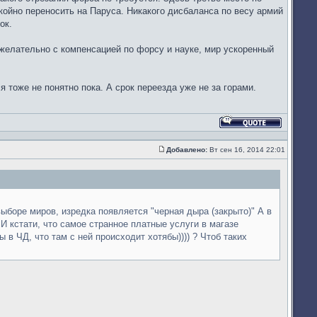
окойно переносить на Паруса. Никакого дисбаланса по весу армий
ок.
 желательно с компенсацией по форсу и науке, мир ускоренный
 тоже не понятно пока. А срок переезда уже не за горами.
Ответить
с
цитатой
Добавлено:
Вт сен 16, 2014 22:01
Сообщение
выборе миров, изредка появляется "черная дыра (закрыто)" А в
И кстати, что самое странное платные услуги в магазе
 ЧД, что там с ней происходит хотябы)))) ? Чтоб таких