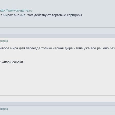
http://www.ds-game.ru
е в мирах анлима, там действуют торговые коридоры.
норога
выборе мира для переезда только чёрная дыра - типа уже всё решено бе
е живой собаки
норога