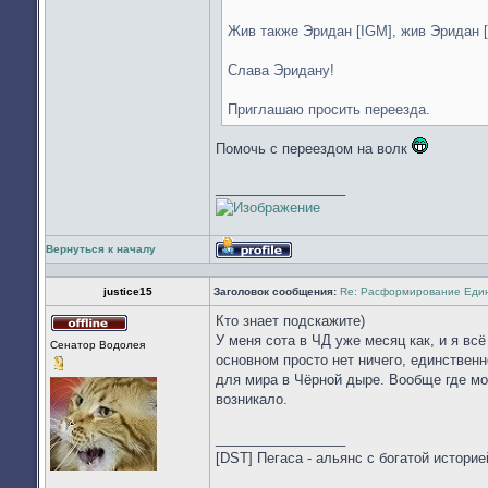
Жив также Эридан [IGM], жив Эридан [
Слава Эридану!
Приглашаю просить переезда.
Помочь с переездом на волк
_________________
Вернуться к началу
Профиль
justice15
Заголовок сообщения:
Re: Расформирование Еди
Кто знает подскажите)
Не
У меня сота в ЧД уже месяц как, и я вс
Сенатор Водолея
в
основном просто нет ничего, единственн
сети
для мира в Чёрной дыре. Вообще где мож
возникало.
_________________
[DST] Пегаса - альянс с богатой историей 