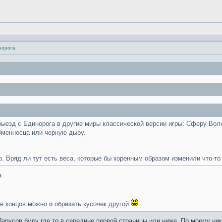
норога
выезд с Единорога в другие миры классической версии игры: Сферу Во
менносца или черную дыру.
о. Вряд ли тут есть веса, которые бы коренным образом изменили что-то
а
це концов можно и обрезать кусочек другой
 Парусов буду где то в середине первой страницы или ниже. По моему ни