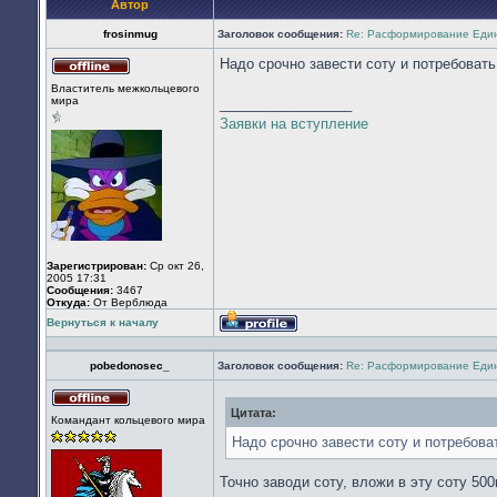
Автор
frosinmug
Заголовок сообщения:
Re: Расформирование Еди
Надо срочно завести соту и потребовать
Не
Властитель межкольцевого
в
мира
_________________
сети
Заявки на вступление
Зарегистрирован:
Ср окт 26,
2005 17:31
Сообщения:
3467
Откуда:
От Верблюда
Вернуться к началу
Профиль
pobedonosec_
Заголовок сообщения:
Re: Расформирование Еди
Цитата:
Не
Командант кольцевого мира
в
сети
Надо срочно завести соту и потребова
Точно заводи соту, вложи в эту соту 50