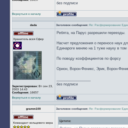
без подписи
Вернуться к началу
Профиль
dada
Заголовок сообщения:
Re: Расформирование Еди
Ребята, на Парус разрешили переезды.
Не
Хранитель всея Cфер
в
Насчет предложения о переносе наук для 
сети
Единароге меняю на 1 туже науку в том 
По поводу коэффициентов по форсу
Орион, Ворон-Феникс, Эрик, Ворон-Феникс
_________________
без подписи
Зарегистрирован:
Вт сен 23,
2003 14:43
Сообщения:
16657
Вернуться к началу
Профиль
gramm100
Заголовок сообщения:
Re: Расформирование Еди
Цитата:
Не
Командант кольцевого мира
в
сети