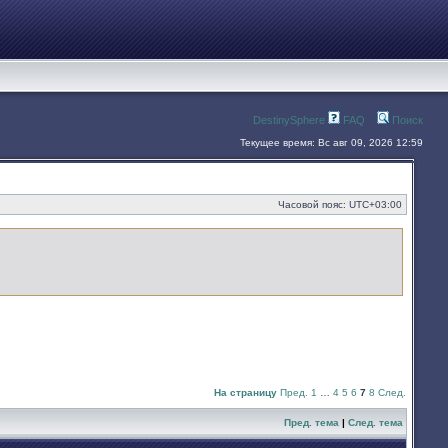
DestinySphere
FAQ
Поиск
Текущее время: Вс авг 09, 2026 12:59
Часовой пояс:
UTC+03:00
На страницу
Пред.
1
…
4
5
6
7
8
След.
Пред. тема
|
След. тема