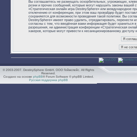
Вы соглашаетесь не размещать оскорбительных, угрожающих, клев
розни и прочих сообщений, которые могут нарушить законы вашей с
«Стратегическая онлайн игра DestinySphere» или международное п
отключению от конференции, при этом ваш провайдер будет поставл
сохраняются для возможности проведения такой политики. Вы согла
DestinySphere» имеют право удалить, отредактировать, перенести 
согласны с тем, что введённая вами информация будет храниться в
разрешения, ни администрация конференции «Стратегическая онлайн 
хакеров, которые могут привести к несанкционированному доступу к
© 2003-2007. DestinySphere GmbH, ООО Геймспейс. All Rights
Reserved.
Создано на основе
phpBB
® Forum Software © phpBB Limited.
Русская поддержка phpBB