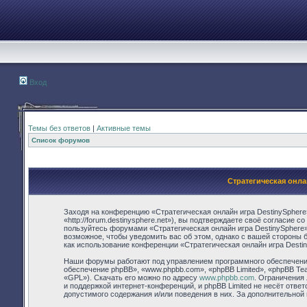
Вход
Темы без ответов
|
Активные темы
Список форумов
Стратегическая онла
Заходя на конференцию «Стратегическая онлайн игра DestinySphere
«http://forum.destinysphere.net»), вы подтверждаете своё согласие 
пользуйтесь форумами «Стратегическая онлайн игра DestinySphere»
возможное, чтобы уведомить вас об этом, однако с вашей стороны 
как использование конференции «Стратегическая онлайн игра Desti
Наши форумы работают под управлением программного обеспечения
обеспечение phpBB», «www.phpbb.com», «phpBB Limited», «phpBB Te
«GPL»). Скачать его можно по адресу
www.phpbb.com
. Ограничения
и поддержкой интернет-конференций, и phpBB Limited не несёт отве
допустимого содержания и/или поведения в них. За дополнительно