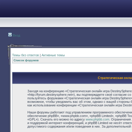
Вход
Темы без ответов
|
Активные темы
Список форумов
Стратегическая онла
Заходя на конференцию «Стратегическая онлайн игра DestinySphere
«http://forum.destinysphere.net»), вы подтверждаете своё согласие 
пользуйтесь форумами «Стратегическая онлайн игра DestinySphere»
возможное, чтобы уведомить вас об этом, однако с вашей стороны 
как использование конференции «Стратегическая онлайн игра Desti
Наши форумы работают под управлением программного обеспечения
обеспечение phpBB», «www.phpbb.com», «phpBB Limited», «phpBB Te
«GPL»). Скачать его можно по адресу
www.phpbb.com
. Ограничения
и поддержкой интернет-конференций, и phpBB Limited не несёт отве
допустимого содержания и/или поведения в них. За дополнительно