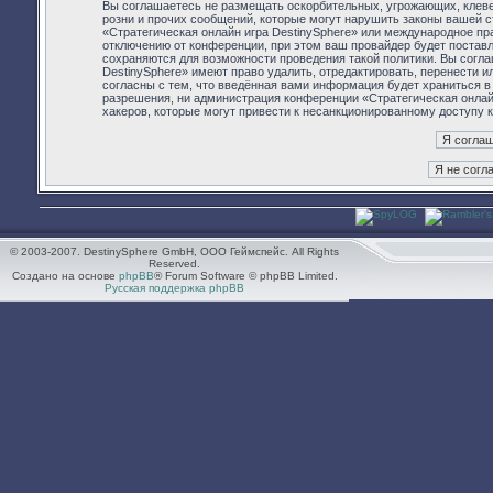
Вы соглашаетесь не размещать оскорбительных, угрожающих, клев
розни и прочих сообщений, которые могут нарушить законы вашей с
«Стратегическая онлайн игра DestinySphere» или международное п
отключению от конференции, при этом ваш провайдер будет поставл
сохраняются для возможности проведения такой политики. Вы согла
DestinySphere» имеют право удалить, отредактировать, перенести 
согласны с тем, что введённая вами информация будет храниться в
разрешения, ни администрация конференции «Стратегическая онлайн 
хакеров, которые могут привести к несанкционированному доступу к
© 2003-2007. DestinySphere GmbH, ООО Геймспейс. All Rights
Reserved.
Создано на основе
phpBB
® Forum Software © phpBB Limited.
Русская поддержка phpBB