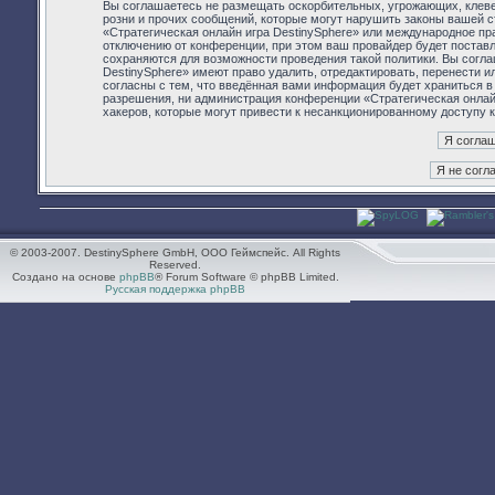
Вы соглашаетесь не размещать оскорбительных, угрожающих, клев
розни и прочих сообщений, которые могут нарушить законы вашей с
«Стратегическая онлайн игра DestinySphere» или международное п
отключению от конференции, при этом ваш провайдер будет поставл
сохраняются для возможности проведения такой политики. Вы согла
DestinySphere» имеют право удалить, отредактировать, перенести 
согласны с тем, что введённая вами информация будет храниться в
разрешения, ни администрация конференции «Стратегическая онлайн 
хакеров, которые могут привести к несанкционированному доступу к
© 2003-2007. DestinySphere GmbH, ООО Геймспейс. All Rights
Reserved.
Создано на основе
phpBB
® Forum Software © phpBB Limited.
Русская поддержка phpBB