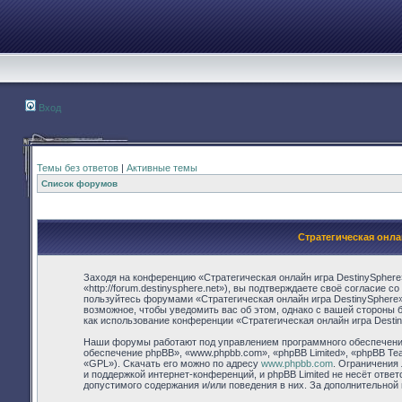
Вход
Темы без ответов
|
Активные темы
Список форумов
Стратегическая онла
Заходя на конференцию «Стратегическая онлайн игра DestinySphere
«http://forum.destinysphere.net»), вы подтверждаете своё согласие 
пользуйтесь форумами «Стратегическая онлайн игра DestinySphere»
возможное, чтобы уведомить вас об этом, однако с вашей стороны 
как использование конференции «Стратегическая онлайн игра Desti
Наши форумы работают под управлением программного обеспечения
обеспечение phpBB», «www.phpbb.com», «phpBB Limited», «phpBB Te
«GPL»). Скачать его можно по адресу
www.phpbb.com
. Ограничения
и поддержкой интернет-конференций, и phpBB Limited не несёт отве
допустимого содержания и/или поведения в них. За дополнительно