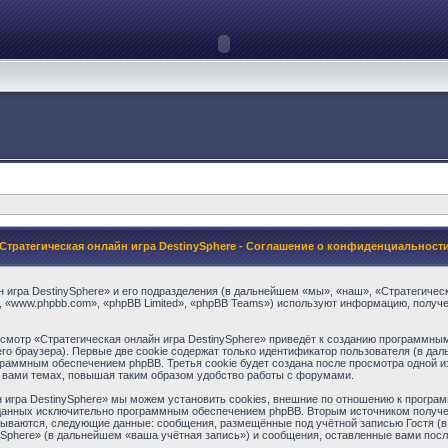
Стратегическая онлайн игра DestinySphere - Соглашение о конфиденциальност
игра DestinySphere» и его подразделения (в дальнейшем «мы», «наш», «Стратегическая 
 «www.phpbb.com», «phpBB Limited», «phpBB Teams») используют информацию, получе
мотр «Стратегическая онлайн игра DestinySphere» приведёт к созданию программны
 браузера). Первые две cookie содержат только идентификатор пользователя (в даль
раммным обеспечением phpBB. Третья cookie будет создана после просмотра одной и
 вами темах, повышая таким образом удобство работы с форумами.
 игра DestinySphere» мы можем установить cookies, внешние по отношению к програм
озданных исключительно программным обеспечением phpBB. Вторым источником получ
рпываются, следующие данные: сообщения, размещённые под учётной записью Гостя (
ySphere» (в дальнейшем «ваша учётная запись») и сообщения, оставленные вами пос