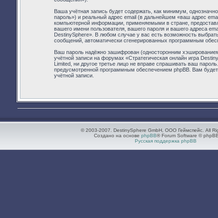
Ваша учётная запись будет содержать, как минимум, однозначн
пароль») и реальный адрес email (в дальнейшем «ваш адрес ema
компьютерной информации, применяемыми в стране, предоставля
вашего имени пользователя, вашего пароля и вашего адреса ema
DestinySphere». В любом случае у вас есть возможность выбрать
сообщений, автоматически сгенерированных программным обес
Ваш пароль надёжно зашифрован (односторонним хэшированием).
учётной записи на форумах «Стратегическая онлайн игра Destiny
Limited, ни другое третье лицо не вправе спрашивать ваш парол
предусмотренной программным обеспечением phpBB. Вам будет н
учётной записи.
© 2003-2007. DestinySphere GmbH, ООО Геймспейс. All Ri
Создано на основе
phpBB
® Forum Software © phpBB
Русская поддержка phpBB