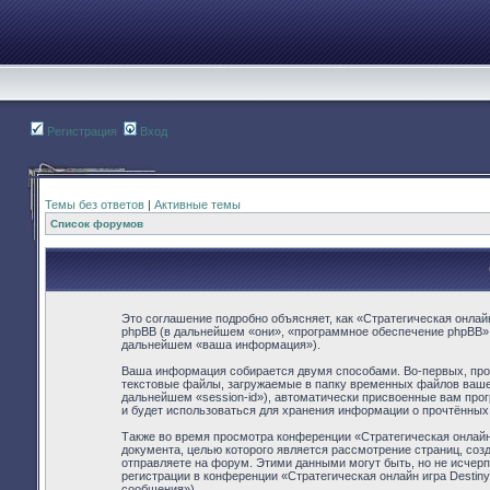
Регистрация
Вход
Темы без ответов
|
Активные темы
Список форумов
Это соглашение подробно объясняет, как «Стратегическая онлайн 
phpBB (в дальнейшем «они», «программное обеспечение phpBB»,
дальнейшем «ваша информация»).
Ваша информация собирается двумя способами. Во-первых, прос
текстовые файлы, загружаемые в папку временных файлов вашего
дальнейшем «session-id»), автоматически присвоенные вам прог
и будет использоваться для хранения информации о прочтённых
Также во время просмотра конференции «Стратегическая онлайн
документа, целью которого является рассмотрение страниц, с
отправляете на форум. Этими данными могут быть, но не исче
регистрации в конференции «Стратегическая онлайн игра Destin
сообщения»).