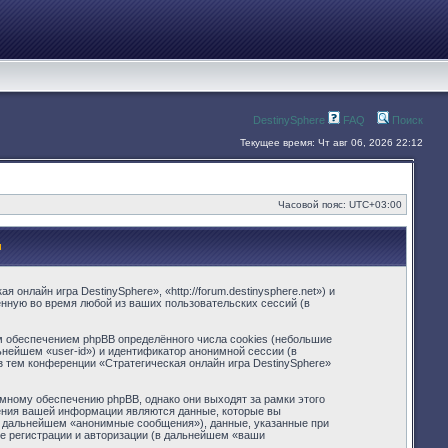
DestinySphere
FAQ
Поиск
Текущее время: Чт авг 06, 2026 22:12
Часовой пояс:
UTC+03:00
и
онлайн игра DestinySphere», «http://forum.destinysphere.net») и
нную во время любой из ваших пользовательских сессий (в
м обеспечением phpBB определённого числа cookies (небольшие
нейшем «user-id») и идентификатор анонимной сессии (в
з тем конференции «Стратегическая онлайн игра DestinySphere»
мному обеспечению phpBB, однако они выходят за рамки этого
ения вашей информации являются данные, которые вы
в дальнейшем «анонимные сообщения»), данные, указанные при
ле регистрации и авторизации (в дальнейшем «ваши