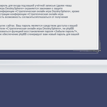
ароль для входа под вашей учётной записью (далее «ваш
игра DestinySphere» охраняется законами о защите
нференции «Стратегическая онлайн игра DestinySphere», кроме
истрации конференции «Стратегическая онлайн игра
есть возможность согласиться/отказаться от получения
угих сайтах. Ваш пароль является средством доступа к вашей
тели «Стратегическая онлайн игра DestinySphere», ни phpBB
льзоваться функцией восстановления пароля «Забыли пароль?»,
ое обеспечение phpBB сгенерирует вам новый пароль для вашей