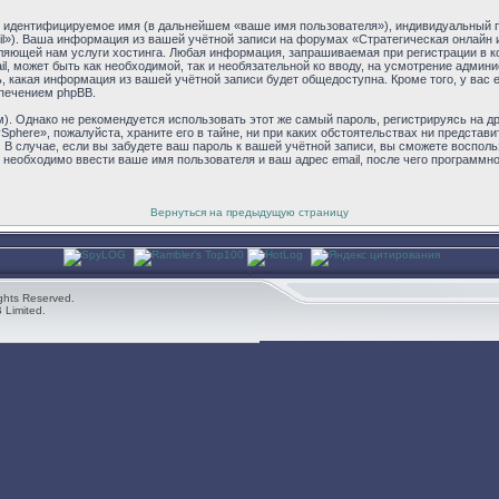
о идентифицируемое имя (в дальнейшем «ваше имя пользователя»), индивидуальный п
il»). Ваша информация из вашей учётной записи на форумах «Стратегическая онлайн 
ющей нам услуги хостинга. Любая информация, запрашиваемая при регистрации в ко
il, может быть как необходимой, так и необязательной ко вводу, на усмотрение админ
, какая информация из вашей учётной записи будет общедоступна. Кроме того, у вас 
печением phpBB.
 Однако не рекомендуется использовать этот же самый пароль, регистрируясь на др
Sphere», пожалуйста, храните его в тайне, ни при каких обстоятельствах ни представи
ь. В случае, если вы забудете ваш пароль к вашей учётной записи, вы сможете воспо
еобходимо ввести ваше имя пользователя и ваш адрес email, после чего программн
Вернуться на предыдущую страницу
ghts Reserved.
 Limited.