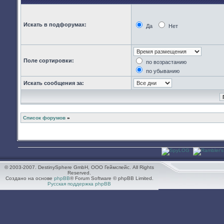
Искать в подфорумах:
Да
Нет
Поле сортировки:
по возрастанию
по убыванию
Искать сообщения за:
Список форумов
»
© 2003-2007. DestinySphere GmbH, ООО Геймспейс. All Rights
Reserved.
Создано на основе
phpBB
® Forum Software © phpBB Limited.
Русская поддержка phpBB