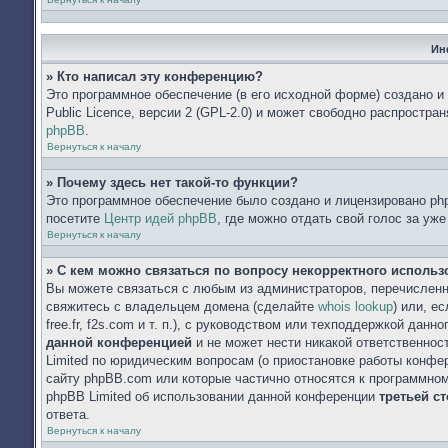
Ин
» Кто написал эту конференцию?
Это программное обеспечение (в его исходной форме) создано 
Public Licence, версии 2 (GPL-2.0) и может свободно распростр
phpBB
.
Вернуться к началу
» Почему здесь нет такой-то функции?
Это программное обеспечение было создано и лицензировано php
посетите
Центр идей phpBB
, где можно отдать свой голос за уж
Вернуться к началу
» С кем можно связаться по вопросу некорректного исполь
Вы можете связаться с любым из администраторов, перечисленн
свяжитесь с владельцем домена (сделайте
whois lookup
) или, е
free.fr, f2s.com и т. п.), с руководством или техподдержкой данн
данной конференцией
и не может нести никакой ответственнос
Limited по юридическим вопросам (о приостановке работы конфере
сайту phpBB.com или которые частично относятся к программном
phpBB Limited об использовании данной конференции
третьей с
ответа.
Вернуться к началу