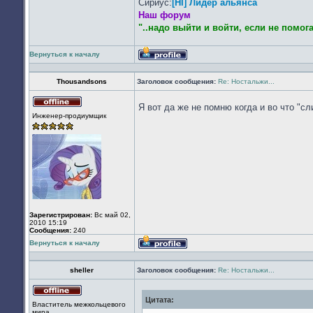
Сириус:
[HI] Лидер альянса
Наш форум
"..надо выйти и войти, если не помог
Вернуться к началу
Профиль
Thousandsons
Заголовок сообщения:
Re: Ностальжи...
Я вот да же не помню когда и во что "с
Не
Инженер-продиумщик
в
сети
Зарегистрирован:
Вс май 02,
2010 15:19
Сообщения:
240
Вернуться к началу
Профиль
sheller
Заголовок сообщения:
Re: Ностальжи...
Цитата:
Не
Властитель межкольцевого
в
мира