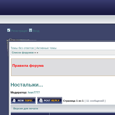
Регистрация
Вход
Темы без ответов
|
Активные темы
Список форумов
»
»
Правила форума
Ностальжи...
Модератор:
Ivan7777
Страница
1
из
1
[ 11 сообщений ]
Начать новую тему
Ответить на тему
Версия для печати