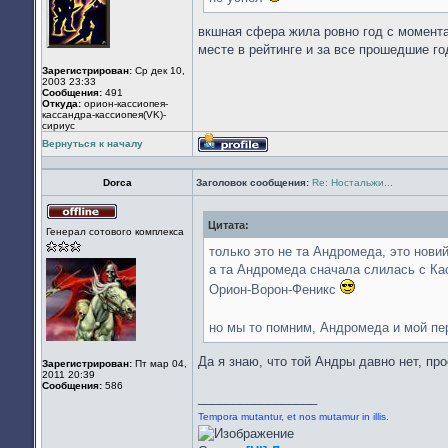
вкшная сфера жила ровно год с момента 
месте в рейтинге и за все прошедшие го
Зарегистрирован:
Ср дек 10,
2003 23:33
Сообщения:
491
Откуда:
орион-кассиопея-
кассандра-кассиопея(VK)-
сириус
Вернуться к началу
Профиль
Dorca
Заголовок сообщения:
Re: Ностальжи...
Цитата:
Не
Генерал сотового комплекса
в
сети
только это не та Андромеда, это новий
а та Андромеда сначала слилась с Кас
Орион-Ворон-Феникс
но мы то помним, Андромеда и мой пе
Да я знаю, что той Андры давно нет, пр
Зарегистрирован:
Пт мар 04,
2011 20:39
Сообщения:
586
_________________
Tempora mutantur, et nos mutamur in illis.