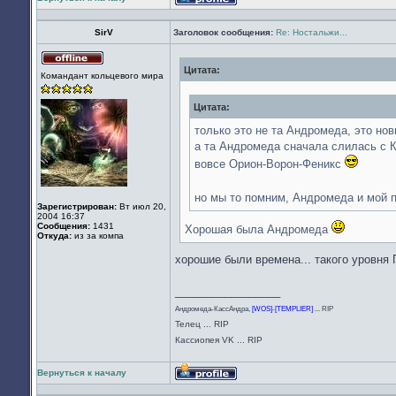
Профиль
SirV
Заголовок сообщения:
Re: Ностальжи...
Цитата:
Не
Командант кольцевого мира
в
сети
Цитата:
только это не та Андромеда, это нов
а та Андромеда сначала слилась с К
вовсе Орион-Ворон-Феникс
но мы то помним, Андромеда и мой 
Зарегистрирован:
Вт июл 20,
2004 16:37
Сообщения:
1431
Хорошая была Андромеда
Откуда:
из за компа
хорошие были времена... такого уровня 
_________________
Андромеда-КассАндра,
[WOS]
-
[TEMPLIER]
... RIP
Телец ... RIP
Кассиопея VK ... RIP
Вернуться к началу
Профиль