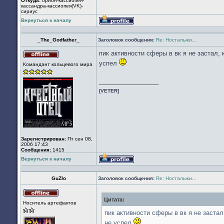
Откуда:
орион-кассиопея-
кассандра-кассиопея(VK)-
сириус
Вернуться к началу
Профиль
_The_Godfather_
Заголовок сообщения:
Re: Ностальжи...
пик активности сферы в вк я не застал,
Не
успел
Командант кольцевого мира
в
сети
_________________
[VETER]
Зарегистрирован:
Пт сен 08,
2006 17:43
Сообщения:
1415
Вернуться к началу
Профиль
GuZlo
Заголовок сообщения:
Re: Ностальжи...
Цитата:
Не
Носитель артефактов
в
сети
пик активности сферы в вк я не заста
не успел