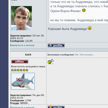
сети
только это не та Андромеда, это новий
а та Андромеда сначала слилась с Кас
Орион-Ворон-Феникс
но мы то помним, Андромеда и мой пе
Хорошая была Андромеда
Зарегистрирован:
Сб окт 18,
2003 10:13
Сообщения:
12145
Вернуться к началу
Профиль
SoliX
Заголовок сообщения:
Re: Ностальжи...
Не
Властитель кольцевого мира
в
сети
Зарегистрирован:
Пн дек 08,
2003 23:15
Сообщения:
1769
Откуда:
MINSK
Вернуться к началу