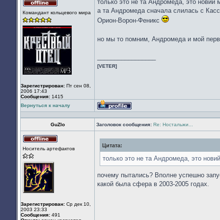
только это не та Андромеда, это новий 
Не
а та Андромеда сначала слилась с Касси
Командант кольцевого мира
в
Орион-Ворон-Феникс
сети
но мы то помним, Андромеда и мой перв
_________________
[VETER]
Зарегистрирован:
Пт сен 08,
2006 17:43
Сообщения:
1415
Вернуться к началу
Профиль
GuZlo
Заголовок сообщения:
Re: Ностальжи...
Цитата:
Не
Носитель артефактов
в
сети
только это не та Андромеда, это новий
почему пытались? Вполне успешно запус
какой была сфера в 2003-2005 годах.
Зарегистрирован:
Ср дек 10,
2003 23:33
Сообщения:
491