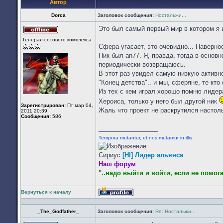
Автор
Dorca
Заголовок сообщения:
Ностальжи...
Это был самый первый мир в котором я и
Не
Генерал сотового комплекса
в
Сфера угасает, это очевидно... Наверн
сети
Ник был an77. Я, правда, тогда в основ
периодически возвращаюсь.
В этот раз увидел самую низкую активн
"Конец детства".. и мы, сферяне, те кто 
Из тех с кем играл хорошо помню лидера
Хероиса, только у него был другой ник
Зарегистрирован:
Пт мар 04,
Жаль что проект не раскрутился настол
2011 20:39
Сообщения:
586
_________________
Tempora mutantur, et nos mutamur in illis.
Сириус:
[HI] Лидер альянса
Наш форум
"..надо выйти и войти, если не помог
Вернуться к началу
Профиль
_The_Godfather_
Заголовок сообщения:
Re: Ностальжи...