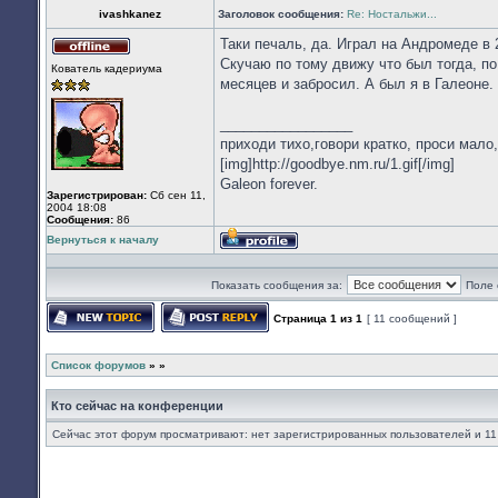
ivashkanez
Заголовок сообщения:
Re: Ностальжи...
Таки печаль, да. Играл на Андромеде в 
Не
Скучаю по тому движу что был тогда, по
Кователь кадериума
в
месяцев и забросил. А был я в Галеоне.
сети
_________________
приходи тихо,говори кратко, проси мало
[img]http://goodbye.nm.ru/1.gif[/img]
Galeon forever.
Зарегистрирован:
Сб сен 11,
2004 18:08
Сообщения:
86
Вернуться к началу
Профиль
Показать сообщения за:
Поле 
Страница
1
из
1
[ 11 сообщений ]
Начать новую тему
Ответить на тему
Список форумов
»
»
Кто сейчас на конференции
Сейчас этот форум просматривают: нет зарегистрированных пользователей и 11