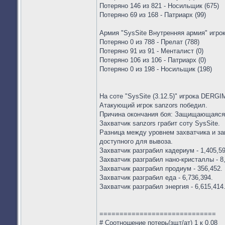
Потеряно 146 из 821 - Носильщик (675)
Потеряно 69 из 168 - Патриарх (99)
Армия "SysSite Внутренняя армия" иг
Потеряно 0 из 788 - Прелат (788)
Потеряно 91 из 91 - Менталист (0)
Потеряно 106 из 106 - Патриарх (0)
Потеряно 0 из 198 - Носильщик (198)
На соте "SysSite (3.12.5)" игрока DERGI
Атакующий игрок sanzors победил.
Причина окончания боя: Защищающаяся
Захватчик sanzors грабит соту SysSite.
Разница между уровнем захватчика и за
доступного для вывоза.
Захватчик разграбил кадериум - 1,405,59
Захватчик разграбил нано-кристаллы - 8,
Захватчик разграбил продиум - 356,452.
Захватчик разграбил еда - 6,736,394.
Захватчик разграбил энергия - 6,615,414
=============================
# Соотношение потерь(зщт/ат) 1 к 0.08