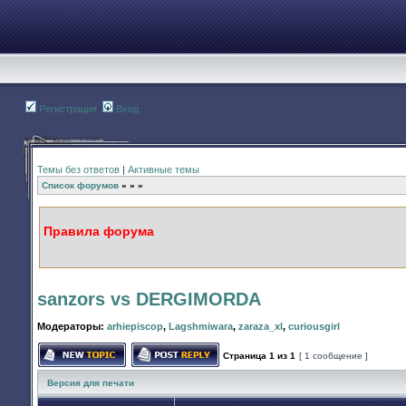
Регистрация
Вход
Темы без ответов
|
Активные темы
Список форумов
»
»
»
Правила форума
sanzors vs DERGIMORDA
Модераторы:
arhiepiscop
,
Lagshmiwara
,
zaraza_xl
,
curiousgirl
Страница
1
из
1
[ 1 сообщение ]
Начать новую тему
Ответить на тему
Версия для печати