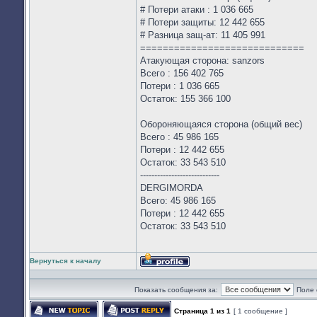
# Потери атаки : 1 036 665
# Потери защиты: 12 442 655
# Разница защ-ат: 11 405 991
=============================
Атакующая сторона: sanzors
Всего : 156 402 765
Потери : 1 036 665
Остаток: 155 366 100
Обороняющаяся сторона (общий вес)
Всего : 45 986 165
Потери : 12 442 655
Остаток: 33 543 510
----------------------------
DERGIMORDA
Всего: 45 986 165
Потери : 12 442 655
Остаток: 33 543 510
Вернуться к началу
Профиль
Показать сообщения за:
Поле 
Страница
1
из
1
[ 1 сообщение ]