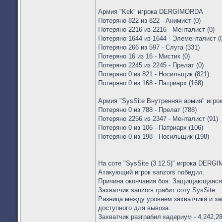
Армия "Kek" игрока DERGIMORDA
Потеряно 822 из 822 - Анимист (0)
Потеряно 2216 из 2216 - Менталист (0)
Потеряно 1644 из 1644 - Элементалист (
Потеряно 266 из 597 - Слуга (331)
Потеряно 16 из 16 - Мистик (0)
Потеряно 2245 из 2245 - Прелат (0)
Потеряно 0 из 821 - Носильщик (821)
Потеряно 0 из 168 - Патриарх (168)
Армия "SysSite Внутренняя армия" иг
Потеряно 0 из 788 - Прелат (788)
Потеряно 2256 из 2347 - Менталист (91)
Потеряно 0 из 106 - Патриарх (106)
Потеряно 0 из 198 - Носильщик (198)
На соте "SysSite (3.12.5)" игрока DERGI
Атакующий игрок sanzors победил.
Причина окончания боя: Защищающаяся
Захватчик sanzors грабит соту SysSite.
Разница между уровнем захватчика и за
доступного для вывоза.
Захватчик разграбил кадериум - 4,242,28