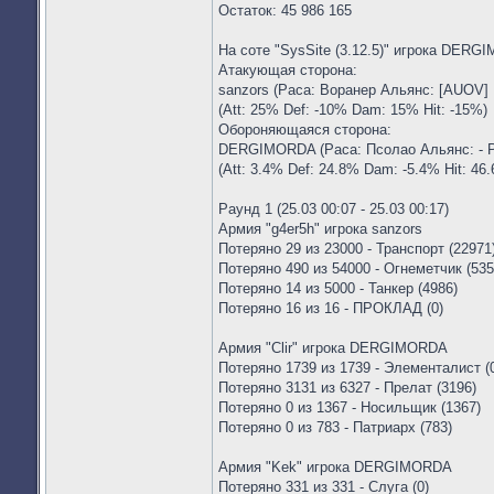
Остаток: 45 986 165
На соте "SysSite (3.12.5)" игрока DERG
Атакующая сторона:
sanzors (Раса: Воранер Альянс: [AUOV] 
(Att: 25% Def: -10% Dam: 15% Hit: -15%)
Обороняющаяся сторона:
DERGIMORDA (Раса: Псолао Альянс: - Ре
(Att: 3.4% Def: 24.8% Dam: -5.4% Hit: 46
Раунд 1 (25.03 00:07 - 25.03 00:17)
Армия "g4er5h" игрока sanzors
Потеряно 29 из 23000 - Транспорт (22971
Потеряно 490 из 54000 - Огнеметчик (535
Потеряно 14 из 5000 - Танкер (4986)
Потеряно 16 из 16 - ПРОКЛАД (0)
Армия "Clir" игрока DERGIMORDA
Потеряно 1739 из 1739 - Элементалист (
Потеряно 3131 из 6327 - Прелат (3196)
Потеряно 0 из 1367 - Носильщик (1367)
Потеряно 0 из 783 - Патриарх (783)
Армия "Kek" игрока DERGIMORDA
Потеряно 331 из 331 - Слуга (0)