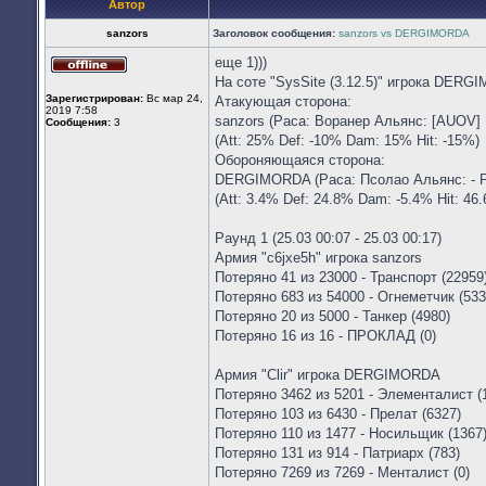
Автор
sanzors
Заголовок сообщения:
sanzors vs DERGIMORDA
еще 1)))
Не
На соте "SysSite (3.12.5)" игрока DERG
в
Зарегистрирован:
Вс мар 24,
Атакующая сторона:
сети
2019 7:58
sanzors (Раса: Воранер Альянс: [AUOV] 
Сообщения:
3
(Att: 25% Def: -10% Dam: 15% Hit: -15%)
Обороняющаяся сторона:
DERGIMORDA (Раса: Псолао Альянс: - Ре
(Att: 3.4% Def: 24.8% Dam: -5.4% Hit: 46
Раунд 1 (25.03 00:07 - 25.03 00:17)
Армия "c6jxe5h" игрока sanzors
Потеряно 41 из 23000 - Транспорт (22959
Потеряно 683 из 54000 - Огнеметчик (533
Потеряно 20 из 5000 - Танкер (4980)
Потеряно 16 из 16 - ПРОКЛАД (0)
Армия "Clir" игрока DERGIMORDA
Потеряно 3462 из 5201 - Элементалист (
Потеряно 103 из 6430 - Прелат (6327)
Потеряно 110 из 1477 - Носильщик (1367
Потеряно 131 из 914 - Патриарх (783)
Потеряно 7269 из 7269 - Менталист (0)