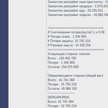
Захватчик разграбил нано-кристаллы - 2
Захватчик разграбил продиум - 1,075,819
Захватчик разграбил еда - 20,325,631.
Захватчик разграбил энергия - 19,960,33
=============================
# Соотношение потерь(зщт/ат) 1 к 0.09
# Потери атаки : 1 426 965
# Потери защиты: 15 755 219
# Разница защ-ат: 14 328 254
=============================
Атакующая сторона: sanzors
Всего : 156 402 765
Потери : 1 426 965
Остаток: 154 975 800
Обороняющаяся сторона (общий вес)
Всего : 61 741 384
Потери : 15 755 219
Остаток: 45 986 165
----------------------------
DERGIMORDA
Всего: 61 741 384
Потери : 15 755 219