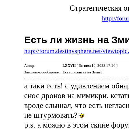
Стратегическая о
http://for
Есть ли жизнь на Зм
http://forum.destinysphere.net/viewtop
Автор:
LZXVII
[ Пн июл 10, 2023 17:26 ]
Заголовок сообщения:
Есть ли жизнь на Змие?
а таки есть! с удивлением обн
снос дронов на мимикри. кстат
вроде слышал, что есть негла
не штурмовать?
p.s. а можно в этом скине фор