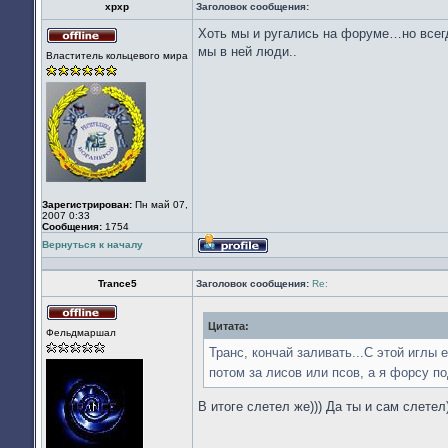
xpxp
Заголовок сообщения:
Хоть мы и ругались на форуме…но всегд
Не
мы в ней люди..
Властитель кольцевого мира
в
сети
Зарегистрирован:
Пн май 07,
2007 0:33
Сообщения:
1754
Вернуться к началу
Профиль
Trance5
Заголовок сообщения:
Re:
Цитата:
Не
Фельдмаршал
в
сети
Транс, кончай заливать...С этой иглы 
потом за лисов или псов, а я форсу п
В итоге слетел же))) Да ты и сам слетел
_________________