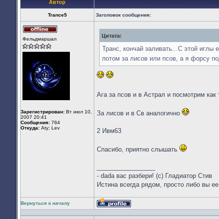
Автор
Trance5
Заголовок сообщения:
Цитата:
Не
Фельдмаршал
в
сети
Транс, кончай заливать...С этой иглы 
потом за лисов или псов, а я форсу п
Ага за псов и в Астрал и посмотрим ка
Зарегистрирован:
Вт июл 10,
За лисов и в Св аналогично
2007 20:41
Сообщения:
764
Откуда:
Aty; Lev
2 Ивм63
Спасибо, приятно слышать
_________________
- dada вас разбери! (с) Гладиатор Стив
Истина всегда рядом, просто либо вы ее
Вернуться к началу
Профиль