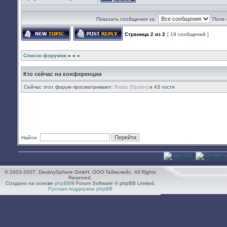
Профиль
Показать сообщения за:
Поле 
Страница
2
из
2
[ 19 сообщений ]
Начать новую тему
Ответить на тему
Список форумов
»
»
»
Кто сейчас на конференции
Сейчас этот форум просматривают:
Baidu [Spider]
и 43 гостя
Найти:
© 2003-2007. DestinySphere GmbH, ООО Геймспейс. All Rights
Reserved.
Создано на основе
phpBB
® Forum Software © phpBB Limited.
Русская поддержка phpBB