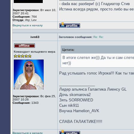
- dada вас разбери! (с) Гладиатор Стив
Истина всегда рядом, просто либо вы ее
Зарегистрирован:
Вт июл 10,
2007 20:41
Сообщения:
764
Откуда:
Aty; Lev
Вернуться к началу
Профиль
ivm63
Заголовок сообщения:
Re: Re:
Цитата:
Не
Командант кольцевого мира
в
сети
В итоге слетел же))) Да ты и сам сле
нет))
Рад услышать голос Игрока!!! Как ты т
_________________
Лидер альянса Галактика Лиенсу GL
Дочь skomarova2
Зарегистрирован:
Вс фев 25,
2007 10:26
Зять SORROWIED
Сообщения:
1343
Сын nik911
Внучка Hamelion_AVK
СЛАВА ГАЛАКТИКЕ!!!!!
Вернуться к началу