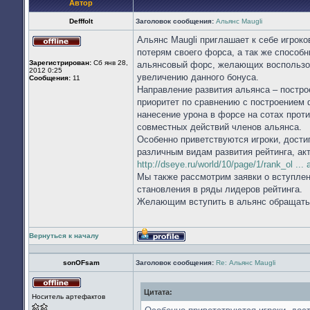
Автор
Defffolt
Заголовок сообщения:
Альянс Maugli
Альянс Maugli приглашает к себе игрок
Не
потерям своего форса, а так же способ
в
Зарегистрирован:
Сб янв 28,
альянсовый форс, желающих воспользо
сети
2012 0:25
увеличению данного бонуса.
Сообщения:
11
Направление развития альянса – построе
приоритет по сравнению с построением 
нанесение урона в форсе на сотах проти
совместных действий членов альянса.
Особенно приветствуются игроки, дости
различным видам развития рейтинга, акт
http://dseye.ru/world/10/page/1/rank_ol ... 
Мы также рассмотрим заявки о вступлени
становления в ряды лидеров рейтинга.
Желающим вступить в альянс обращатьс
Вернуться к началу
Профиль
sonOFsam
Заголовок сообщения:
Re: Альянс Maugli
Цитата:
Не
Носитель артефактов
в
сети