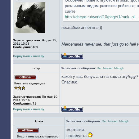
Особенно приветствуются игроки, дос
различным видам развития рейтинга, а
сайте
http://dseye.ru/world/10/page/1/rank_ol ..
неслабые аппетиты ))
_________________
Зарегистрирован:
Чт дек 15,
2011 15:23
Mercenaries never die, thet just go to hell 
Сообщения:
489
Вернуться к началу
Профиль
noxy
Заголовок сообщения:
Re: Альянс Maugli
какой у вас бонус ала на кад/стату/еду
Не
Спасибо.
Кователь кадериума
в
сети
Зарегистрирован:
Пн мар 10,
2014 15:16
Сообщения:
71
Вернуться к началу
Профиль
Austa
Заголовок сообщения:
Re: Альянс Maugli
мертвяки.
Не
пожалуста
Властитель межкольцевого
в