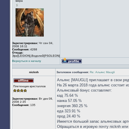
мира
сети
Зарегистрирован:
Чт сен 04,
2008 16:11
Сообщения:
4268
Откуда:
Эри[LEGION],Водолей[PSOLEON]
Вернуться к началу
Профиль
nicknh
Заголовок сообщения:
Re: Альянс Maugli
Альянс [MAUGLI] приглашает в свои ря
Не
На 26 марта 2018 года альянс состоит и
Плетенщик кристаллов
в
Альянсовый бонус составляет:
сети
кад 75.64 %
Зарегистрирован:
Вт дек 09,
нанка 57.05 %
2008 2:35
Сообщения:
135
энергия 360.25 %
еда 323.91 %
прод 24.40 %
Имеется большой запас альянсовых арте
Обращаться в игровую почту nicknh или 