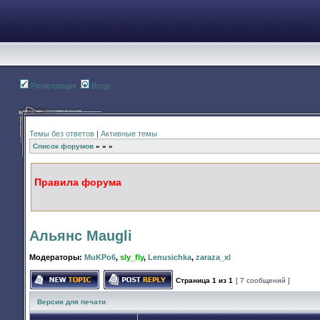
Регистрация
Вход
Темы без ответов
|
Активные темы
Список форумов
»
»
»
Правила форума
Альянс Maugli
Модераторы:
MuKPo6
,
sly_fly
,
Lenusichka
,
zaraza_xl
Страница
1
из
1
[ 7 сообщений ]
Начать новую тему
Ответить на тему
Версия для печати