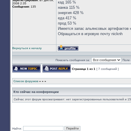
Зарегистрирован:
Вт дек 09,
кад 165 %
2008 2:35
Сообщения:
135
нанка 115 %
энергия 428 %
еда 417 %
прод 53 %
Имеется запас альянсовых артефактов н
Обращаться в игровую почту nicknh
Вернуться к началу
Профиль
Показать сообщения за:
Поле 
Страница
1
из
1
[ 7 сообщений ]
Начать новую тему
Ответить на тему
Список форумов
»
»
»
Кто сейчас на конференции
Сейчас этот форум просматривают: нет зарегистрированных пользователей и 15
Найти: