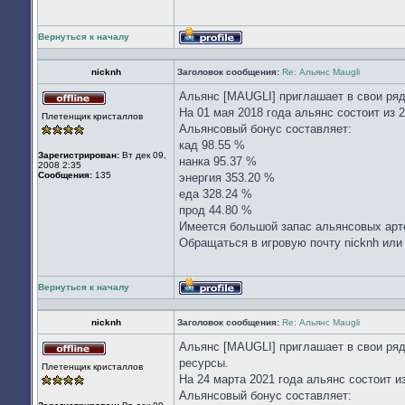
Вернуться к началу
Профиль
nicknh
Заголовок сообщения:
Re: Альянс Maugli
Альянс [MAUGLI] приглашает в свои ря
Не
На 01 мая 2018 года альянс состоит из 
Плетенщик кристаллов
в
Альянсовый бонус составляет:
сети
кад 98.55 %
Зарегистрирован:
Вт дек 09,
нанка 95.37 %
2008 2:35
Сообщения:
135
энергия 353.20 %
еда 328.24 %
прод 44.80 %
Имеется большой запас альянсовых арте
Обращаться в игровую почту nicknh или 
Вернуться к началу
Профиль
nicknh
Заголовок сообщения:
Re: Альянс Maugli
Альянс [MAUGLI] приглашает в свои ряд
Не
ресурсы.
Плетенщик кристаллов
в
На 24 марта 2021 года альянс состоит и
сети
Альянсовый бонус составляет: