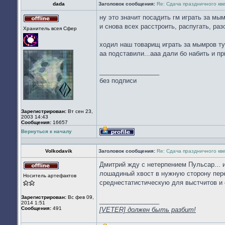
dada
Заголовок сообщения:
Re: Сдача праздничного кв
ну это значит посадить гм играть за мы
Не
и снова всех расстроить, распугать, ра
Хранитель всея Cфер
в
сети
ходил наш товарищ играть за мымров тут
аа подставили...ааа дали бо набить и пр
_________________
без подписи
Зарегистрирован:
Вт сен 23,
2003 14:43
Сообщения:
16657
Вернуться к началу
Профиль
Volkodavik
Заголовок сообщения:
Re: Сдача праздничного кв
Дмитрий жду с нетерпением Пульсар... 
Не
лошадиный хвост в нужную сторону пер
Носитель артефактов
в
среднестатистическую для выстчитов и
сети
Зарегистрирован:
Вс фев 09,
_________________
2014 1:51
Сообщения:
491
[VETER] должен быть разбит!