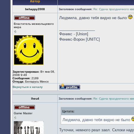
Автор
behappy2008
Заголовок сообщения:
Re: Сдача праздничного кв
Людмила, давно тебя видно не было
Не
Властитель межкольцевого
в
мира
_________________
сети
Феникс - [Union]
Феникс-Ворон [UNITC]
Зарегистрирован:
Вт янв 08,
2008 9:49
Сообщения:
2189
Откуда:
Беларусь Минск
Вернуться к началу
Профиль
lheu4
Заголовок сообщения:
Re: Сдача праздничного кв
Цитата:
Не
Game Master
в
сети
Людмила, давно тебя видно не было
Туточки, немного реал заел. Склоки над