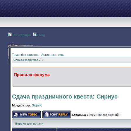
Регистрация
Вход
Темы без ответов
|
Активные темы
Список форумов
»
»
Правила форума
Сдача праздничного квеста: Cириус
Модератор:
SigisK
Страница
6
из
6
[ 80 сообщений ]
Начать новую тему
Ответить на тему
Версия для печати