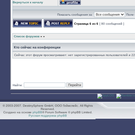
Вернуться к началу
Профиль
Показать сообщения за:
Поле 
Страница
6
из
6
[ 80 сообщений ]
Начать новую тему
Ответить на тему
Список форумов
»
»
Кто сейчас на конференции
Сейчас этот форум просматривают: нет зарегистрированных пользователей и 22
Найти:
© 2003-2007. DestinySphere GmbH, ООО Геймспейс. All Rights
Reserved.
Создано на основе
phpBB
® Forum Software © phpBB Limited.
Русская поддержка phpBB