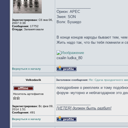
_________________
Орион: АРЕС
Змея: SON
Зарегистрирован:
Сб янв 06,
Волк: Бушидо
2007 0:38
Сообщения:
17752
Откуда:
Запамятовали
В конце концов народы бывают тем, чем 
Жить надо так, что бы тебя помнили и с
скайп ludka_80
Вернуться к началу
Профиль
Volkodavik
Заголовок сообщения:
Re: Сдача праздничного кв
поподробнее о рееплеях и тому подобное
Не
форум- муторно и неблагодарное это дел
Носитель артефактов
в
сети
_________________
Зарегистрирован:
Вс фев 09,
[VETER] должен быть разбит!
2014 1:51
Сообщения:
491
Вернуться к началу
Профиль