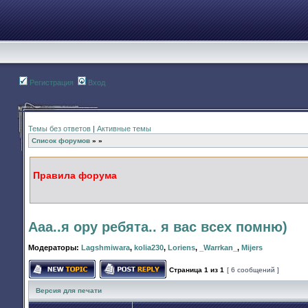
Регистрация
Вход
Темы без ответов
|
Активные темы
Список форумов
»
»
Правила форума
Ааа..я ору ребята.. я вас всех помню)
Модераторы:
Lagshmiwara
,
kolia230
,
Loriens
,
_Warrkan_
,
Mijers
Страница
1
из
1
[ 6 сообщений ]
Начать новую тему
Ответить на тему
Версия для печати