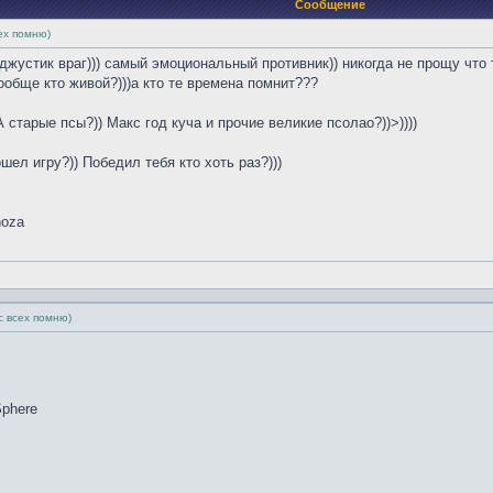
Сообщение
сех помню)
))джустик враг))) самый эмоциональный противник)) никогда не прощу ч
 вообще кто живой?)))а кто те времена помнит???
старые псы?)) Макс год куча и прочие великие псолао?))>))))
шел игру?)) Победил тебя кто хоть раз?)))
noza
ас всех помню)
Sphere