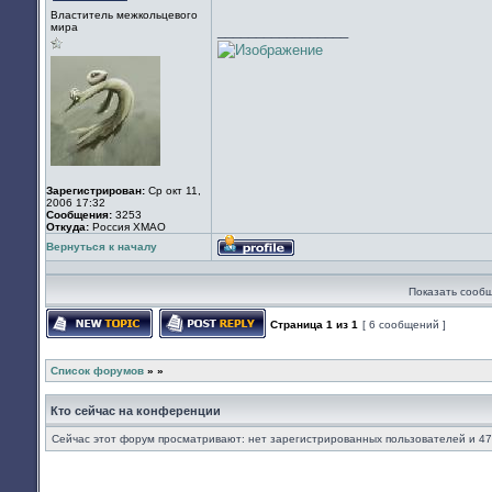
Не
Властитель межкольцевого
в
мира
_________________
сети
Зарегистрирован:
Ср окт 11,
2006 17:32
Сообщения:
3253
Откуда:
Россия ХМАО
Вернуться к началу
Профиль
Показать сообщ
Страница
1
из
1
[ 6 сообщений ]
Начать новую тему
Ответить на тему
Список форумов
»
»
Кто сейчас на конференции
Сейчас этот форум просматривают: нет зарегистрированных пользователей и 47