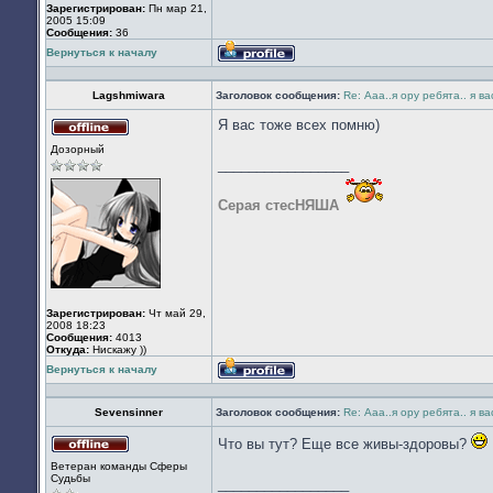
Зарегистрирован:
Пн мар 21,
2005 15:09
Сообщения:
36
Вернуться к началу
Профиль
Lagshmiwara
Заголовок сообщения:
Re: Ааа..я ору ребята.. я в
Я вас тоже всех помню)
Не
Дозорный
в
_________________
сети
Серая стесНЯША
Зарегистрирован:
Чт май 29,
2008 18:23
Сообщения:
4013
Откуда:
Нискажу ))
Вернуться к началу
Профиль
Sevensinner
Заголовок сообщения:
Re: Ааа..я ору ребята.. я в
Что вы тут? Еще все живы-здоровы?
Не
Ветеран команды Сферы
в
Судьбы
_________________
сети