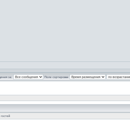
ения за:
Поле сортировки
 гостей