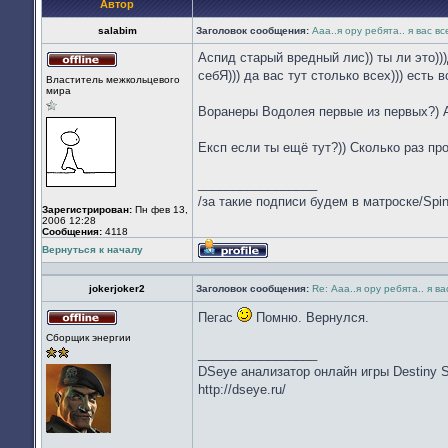
Автор
salabim
Заголовок сообщения:
Ааа..я ору ребята.. я вас в
Аспид старый вредный лис)) ты ли это)
Не
себЯ))) да вас тут столько всех))) есть
Властитель межкольцевого
в
мира
сети
Воранеры Водолея первые из первых?) А 
Експ если ты ещё тут?)) Сколько раз про
_________________
/за такие подписи будем в матроске/Spi
Зарегистрирован:
Пн фев 13,
2006 12:28
Сообщения:
4118
Вернуться к началу
Профиль
jokerjoker2
Заголовок сообщения:
Re: Ааа..я ору ребята.. я в
Пегас
Помню. Вернулся.
Не
Сборщик энергии
в
_________________
сети
DSeye анализатор онлайн игры Destiny 
http://dseye.ru/