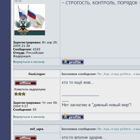
~ СТРОГОСТЬ, КОНТРОЛЬ, ПОРЯДОК 
Зарегистрирован:
Вт апр 26,
2005 21:38
Сообщения:
4243
Откуда:
Российская
Федерация.
Вернуться к началу
Профиль
GaoLingun
Заголовок сообщения:
Re: Ааа..я ору ребята.. я в
кто то ещё жив...
Не
Кователь кадериума
в
_________________
сети
___
Зарегистрирован:
Чт сен 09,
Нет загнатию в "дивный новый мир"!
2004 5:27
Сообщения:
65
Вернуться к началу
Профиль
mif_ugra
Заголовок сообщения:
Re: Ааа..я ору ребята.. я в
кто-то вполне здоров...