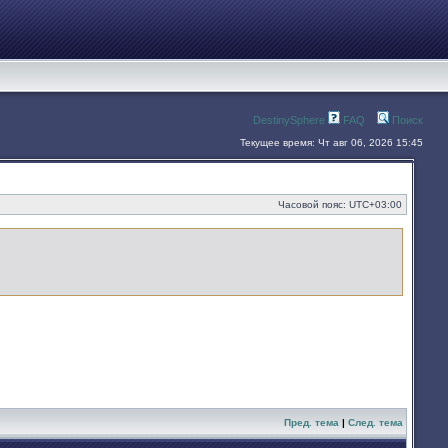
DestinySphere
FAQ
Поиск
Текущее время: Чт авг 06, 2026 15:45
Часовой пояс:
UTC+03:00
Пред. тема
|
След. тема