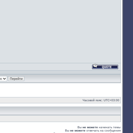
Ответить
с
цитатой
Часовой пояс:
UTC+03:00
Вы
не можете
начинать темы
Вы
не можете
отвечать на сообщения