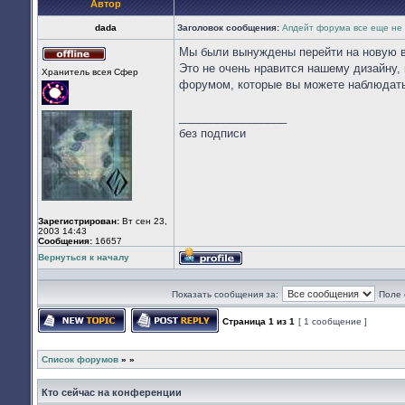
Автор
dada
Заголовок сообщения:
Апдейт форума все еще не
Мы были вынуждены перейти на новую 
Не
Это не очень нравится нашему дизайну,
Хранитель всея Cфер
в
форумом, которые вы можете наблюдать
сети
_________________
без подписи
Зарегистрирован:
Вт сен 23,
2003 14:43
Сообщения:
16657
Вернуться к началу
Профиль
Показать сообщения за:
Поле 
Страница
1
из
1
[ 1 сообщение ]
Начать новую тему
Ответить на тему
Список форумов
»
»
Кто сейчас на конференции