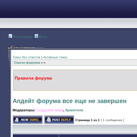
Регистрация
Вход
Темы без ответов
|
Активные темы
Список форумов
»
»
Правила форума
Апдейт форума все еще не завершен
Модераторы:
Создатели мира
,
Хранители
Страница
1
из
1
[ 1 сообщение ]
Начать новую тему
Ответить на тему