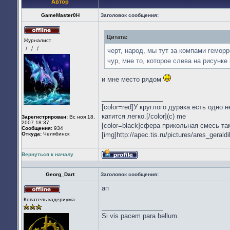
Автор
GameMaster0H
Заголовок сообщения:
Цитата:
Не
Журналист
в
сети
черт, народ, мы тут за компами гемо
чур, мне то, которое слева на рисунке
и мне место рядом
_________________
[color=red]У круглого дурака есть одно
катится легко.[/color](c) me
Зарегистрирован:
Вс ноя 18,
2007 18:37
[color=black]сфера прикольная смесь тама
Сообщения:
934
Откуда:
Челябинск
[img]http://apec.tis.ru/pictures/ares_geral
Вернуться к началу
Профиль
Georg_Dart
Заголовок сообщения:
ап
Не
Кователь кадериума
в
_________________
сети
Si vis pacem para bellum.