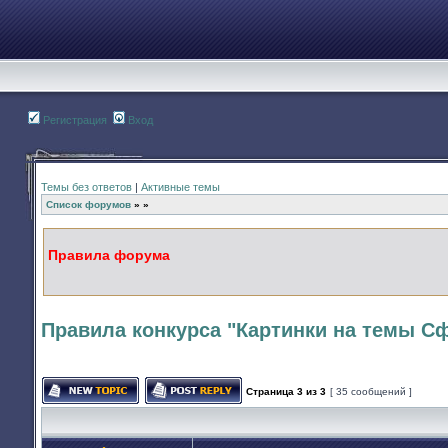
Регистрация
Вход
Темы без ответов
|
Активные темы
Список форумов
»
»
Правила форума
Правила конкурса "Картинки на темы 
Страница
3
из
3
[ 35 сообщений ]
Начать новую тему
Ответить на тему