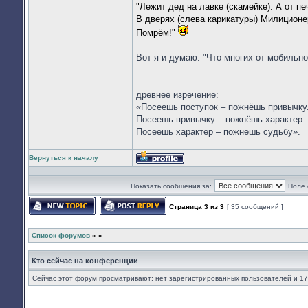
"Лежит дед на лавке (скамейке). А от пе
В дверях (слева карикатуры) Милиционер
Помрём!"
Вот я и думаю: "Что многих от мобильно
_________________
древнее изречение:
«Посеешь поступок – пожнёшь привычку
Посеешь привычку – пожнёшь характер.
Посеешь характер – пожнешь судьбу».
Вернуться к началу
Профиль
Показать сообщения за:
Поле 
Страница
3
из
3
[ 35 сообщений ]
Начать новую тему
Ответить на тему
Список форумов
»
»
Кто сейчас на конференции
Сейчас этот форум просматривают: нет зарегистрированных пользователей и 17