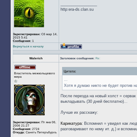
в
_________________
сети
http:era-ds.clan.su
Зарегистрирован:
Сб мар 14,
2015 5:41
Сообщения:
1
Вернуться к началу
Профиль
Walerich
Заголовок сообщения:
Re:
Цитата:
Не
Властитель межкольцевого
в
мира
сети
...
Хотя я думаю никто не будет против 
После перезда на новый холст = сервак 
выкладывать (30 дней бесплатно)...
Лучше их расскажу:
Зарегистрирован:
Пт янв 06,
Карикатура:
Вспомнил = увидел как люди
2006 21:27
разговаривают по нему ит. д.) и вспомни
Сообщения:
2724
Откуда:
Санктъ Питеръбурхъ