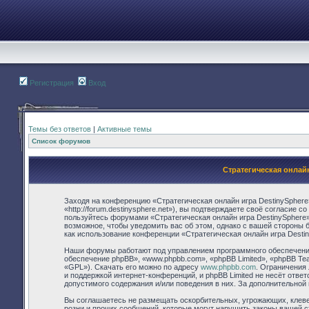
Регистрация
Вход
Темы без ответов
|
Активные темы
Список форумов
Стратегическая онлай
Заходя на конференцию «Стратегическая онлайн игра DestinySphere
«http://forum.destinysphere.net»), вы подтверждаете своё согласие 
пользуйтесь форумами «Стратегическая онлайн игра DestinySphere»
возможное, чтобы уведомить вас об этом, однако с вашей стороны 
как использование конференции «Стратегическая онлайн игра Desti
Наши форумы работают под управлением программного обеспечения
обеспечение phpBB», «www.phpbb.com», «phpBB Limited», «phpBB Te
«GPL»). Скачать его можно по адресу
www.phpbb.com
. Ограничения
и поддержкой интернет-конференций, и phpBB Limited не несёт отве
допустимого содержания и/или поведения в них. За дополнительно
Вы соглашаетесь не размещать оскорбительных, угрожающих, клев
розни и прочих сообщений, которые могут нарушить законы вашей с