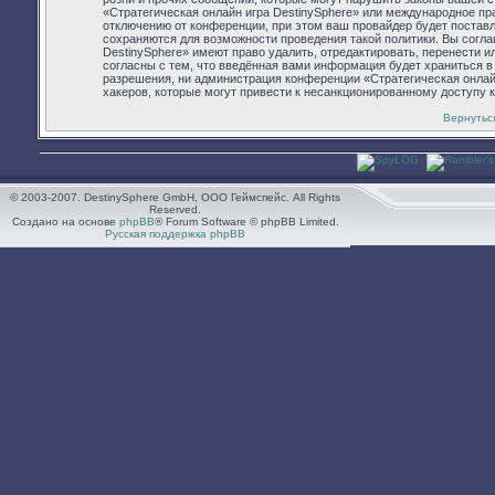
«Стратегическая онлайн игра DestinySphere» или международное п
отключению от конференции, при этом ваш провайдер будет поставл
сохраняются для возможности проведения такой политики. Вы согла
DestinySphere» имеют право удалить, отредактировать, перенести 
согласны с тем, что введённая вами информация будет храниться в
разрешения, ни администрация конференции «Стратегическая онлайн 
хакеров, которые могут привести к несанкционированному доступу к
Вернутьс
© 2003-2007. DestinySphere GmbH, ООО Геймспейс. All Rights
Reserved.
Создано на основе
phpBB
® Forum Software © phpBB Limited.
Русская поддержка phpBB