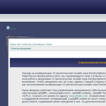
Вход
Темы без ответов
|
Активные темы
Список форумов
Стратегическая онла
Заходя на конференцию «Стратегическая онлайн игра DestinySphere
«http://forum.destinysphere.net»), вы подтверждаете своё согласие 
пользуйтесь форумами «Стратегическая онлайн игра DestinySphere»
возможное, чтобы уведомить вас об этом, однако с вашей стороны 
как использование конференции «Стратегическая онлайн игра Desti
Наши форумы работают под управлением программного обеспечения
обеспечение phpBB», «www.phpbb.com», «phpBB Limited», «phpBB Te
«GPL»). Скачать его можно по адресу
www.phpbb.com
. Ограничения
и поддержкой интернет-конференций, и phpBB Limited не несёт отве
допустимого содержания и/или поведения в них. За дополнительно