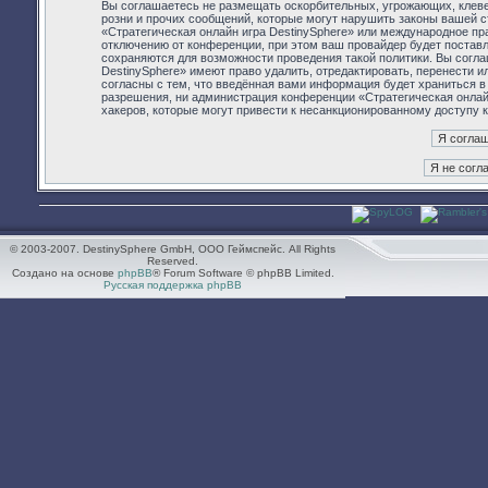
Вы соглашаетесь не размещать оскорбительных, угрожающих, клев
розни и прочих сообщений, которые могут нарушить законы вашей с
«Стратегическая онлайн игра DestinySphere» или международное п
отключению от конференции, при этом ваш провайдер будет поставл
сохраняются для возможности проведения такой политики. Вы согла
DestinySphere» имеют право удалить, отредактировать, перенести 
согласны с тем, что введённая вами информация будет храниться в
разрешения, ни администрация конференции «Стратегическая онлайн 
хакеров, которые могут привести к несанкционированному доступу к
© 2003-2007. DestinySphere GmbH, ООО Геймспейс. All Rights
Reserved.
Создано на основе
phpBB
® Forum Software © phpBB Limited.
Русская поддержка phpBB