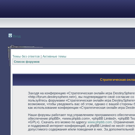
Вход
Темы без ответов
|
Активные темы
Список форумов
Стратегическая онла
Заходя на конференцию «Стратегическая онлайн игра DestinySphere
«http://forum.destinysphere.net»), вы подтверждаете своё согласие 
пользуйтесь форумами «Стратегическая онлайн игра DestinySphere»
возможное, чтобы уведомить вас об этом, однако с вашей стороны 
как использование конференции «Стратегическая онлайн игра Desti
Наши форумы работают под управлением программного обеспечения
обеспечение phpBB», «www.phpbb.com», «phpBB Limited», «phpBB Te
«GPL»). Скачать его можно по адресу
www.phpbb.com
. Ограничения
и поддержкой интернет-конференций, и phpBB Limited не несёт отве
допустимого содержания и/или поведения в них. За дополнительно