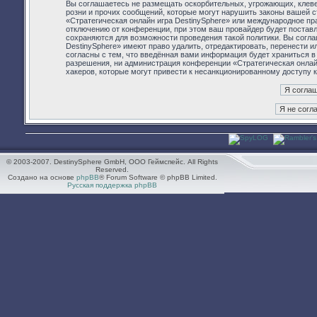
Вы соглашаетесь не размещать оскорбительных, угрожающих, клев
розни и прочих сообщений, которые могут нарушить законы вашей с
«Стратегическая онлайн игра DestinySphere» или международное п
отключению от конференции, при этом ваш провайдер будет поставл
сохраняются для возможности проведения такой политики. Вы согла
DestinySphere» имеют право удалить, отредактировать, перенести 
согласны с тем, что введённая вами информация будет храниться в
разрешения, ни администрация конференции «Стратегическая онлайн 
хакеров, которые могут привести к несанкционированному доступу к
© 2003-2007. DestinySphere GmbH, ООО Геймспейс. All Rights
Reserved.
Создано на основе
phpBB
® Forum Software © phpBB Limited.
Русская поддержка phpBB