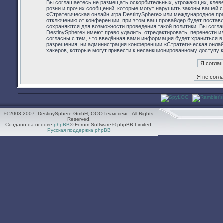
Вы соглашаетесь не размещать оскорбительных, угрожающих, клев
розни и прочих сообщений, которые могут нарушить законы вашей с
«Стратегическая онлайн игра DestinySphere» или международное п
отключению от конференции, при этом ваш провайдер будет поставл
сохраняются для возможности проведения такой политики. Вы согла
DestinySphere» имеют право удалить, отредактировать, перенести 
согласны с тем, что введённая вами информация будет храниться в
разрешения, ни администрация конференции «Стратегическая онлайн 
хакеров, которые могут привести к несанкционированному доступу к
© 2003-2007. DestinySphere GmbH, ООО Геймспейс. All Rights
Reserved.
Создано на основе
phpBB
® Forum Software © phpBB Limited.
Русская поддержка phpBB