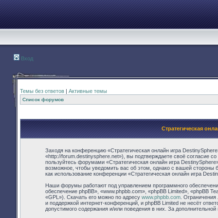
Вход
Темы без ответов
|
Активные темы
Список форумов
Стратегическая онла
Заходя на конференцию «Стратегическая онлайн игра DestinySphere
«http://forum.destinysphere.net»), вы подтверждаете своё согласие 
пользуйтесь форумами «Стратегическая онлайн игра DestinySphere»
возможное, чтобы уведомить вас об этом, однако с вашей стороны 
как использование конференции «Стратегическая онлайн игра Desti
Наши форумы работают под управлением программного обеспечения
обеспечение phpBB», «www.phpbb.com», «phpBB Limited», «phpBB Te
«GPL»). Скачать его можно по адресу
www.phpbb.com
. Ограничения
и поддержкой интернет-конференций, и phpBB Limited не несёт отве
допустимого содержания и/или поведения в них. За дополнительно