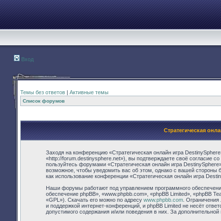
Вход
Темы без ответов
|
Активные темы
Список форумов
Стратегическая онла
Заходя на конференцию «Стратегическая онлайн игра DestinySphere
«http://forum.destinysphere.net»), вы подтверждаете своё согласие 
пользуйтесь форумами «Стратегическая онлайн игра DestinySphere»
возможное, чтобы уведомить вас об этом, однако с вашей стороны 
как использование конференции «Стратегическая онлайн игра Desti
Наши форумы работают под управлением программного обеспечения
обеспечение phpBB», «www.phpbb.com», «phpBB Limited», «phpBB Te
«GPL»). Скачать его можно по адресу
www.phpbb.com
. Ограничения
и поддержкой интернет-конференций, и phpBB Limited не несёт отве
допустимого содержания и/или поведения в них. За дополнительно