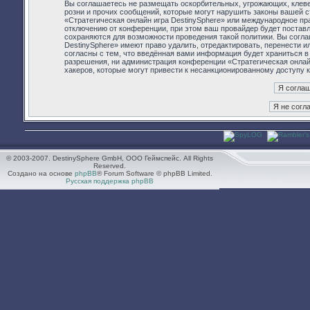
Вы соглашаетесь не размещать оскорбительных, угрожающих, клев
розни и прочих сообщений, которые могут нарушить законы вашей с
«Стратегическая онлайн игра DestinySphere» или международное п
отключению от конференции, при этом ваш провайдер будет поставл
сохраняются для возможности проведения такой политики. Вы согла
DestinySphere» имеют право удалить, отредактировать, перенести 
согласны с тем, что введённая вами информация будет храниться в
разрешения, ни администрация конференции «Стратегическая онлайн 
хакеров, которые могут привести к несанкционированному доступу к
© 2003-2007. DestinySphere GmbH, ООО Геймспейс. All Rights
Reserved.
Создано на основе
phpBB
® Forum Software © phpBB Limited.
Русская поддержка phpBB