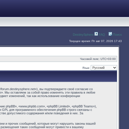
DestinySphere
FAQ
Поиск
Текущее время: Пт авг 07, 2026 17:43
Часовой пояс:
UTC+03:00
Язык:
forum.destinysphere.net»), вы подтверждаете своё согласие со
e». Мы оставляем за собой право изменять эти правила в любое
едмет изменений, так как использование конференции
е phpBB», «www.phpbb.com», «phpBB Limited», «phpBB Teams»),
и GPL для программного обеспечения phpBB строго связаны с
стве допустимого содержания и/или поведения в них. За
зни и прочих сообщений, которые могут нарушить законы вашей
и размещения таких сообщений могут привести к вашему