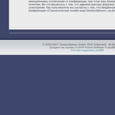
немедленному отключению от конференции, при этом ваш провай
политики. Вы соглашаетесь с тем, что администраторы форумов 
усмотрению. Как пользователь вы согласны с тем, что введённа
конференции «Стратегическая онлайн игра DestinySphere», ни ph
© 2003-2007. DestinySphere GmbH, ООО Геймспейс. All Ri
Создано на основе
phpBB
® Forum Software © phpBB
Русская поддержка phpBB