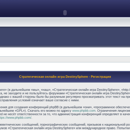
Стратегическая онлайн игра DestinySphere - Регистрация
e» (в дальнейшем «мы», «наш», «Стратегическая онлайн игра DestinySphere», «http://
, не заходите и не пользуйтесь форумами «Стратегическая онлайн игра DestinySpher
однако с вашей стороны было бы разумным регулярно просматривать этот текст на пр
исправления условий означает ваше согласие с ними.
ния для создания конференций phpBB (в дальнейшем «они», «программное обеспечени
альнейшем «GPL»). Скачать его можно по адресу
www.phpbb.com
. Ограничения лицензи
ed не несёт ответственности за то, что администрация конференций определяет в каче
ttps://www.phpbb.com/
.
еветнических сообщений, порнографических сообщений, призывов к национальной ро
румов «Стратегическая онлайн игра DestinySphere» или международное право. Попытк