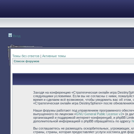
Вход
Темы без ответов
|
Активные темы
Список форумов
Заходя на конференцию «Стратегическая онлайн игра DestinySpher
следующими условиями. Если вы не согласны с ними, пожалуйста
время и сделаем всё возможное, чтобы уведомить вас об этом, 
«Стратегическая онлайн игра DestinySphere» после обновления/
Наши форумы работают под управлением программного обеспече
выпущенного по лицензии «
GNU General Public License v2
» (в д
организацией и поддержкой интернет-конференций, и phpBB Limit
дополнительной информацией о phpBB обращайтесь по адресу
h
Вы соглашаетесь не размещать оскорбительных, угрожающих, кл
страны, страны, которая предоставляет услуги хостинга для фо