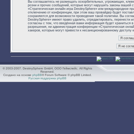
Вы соглашаетесь не размещать оскорбительных, угрожающих, клев
розни и прочих сообщений, которые могут нарушить законы вашей с
«Стратегическая онлайн игра DestinySphere» или международное п
отключению от конференции, при этом ваш провайдер будет поставл
сохраняются для возможности проведения такой политики. Вы согла
DestinySphere» имеют право удалить, отредактировать, перенести 
согласны с тем, что введённая вами информация будет храниться в
разрешения, ни администрация конференции «Стратегическая онлайн 
хакеров, которые могут привести к несанкционированному доступу к
© 2003-2007. DestinySphere GmbH, ООО Геймспейс. All Rights
Reserved.
Создано на основе
phpBB
® Forum Software © phpBB Limited.
Русская поддержка phpBB