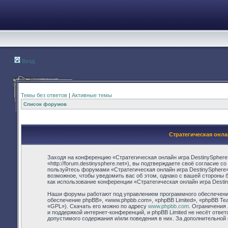
Вход
Темы без ответов
|
Активные темы
Список форумов
Стратегическая онла
Заходя на конференцию «Стратегическая онлайн игра DestinySphere
«http://forum.destinysphere.net»), вы подтверждаете своё согласие 
пользуйтесь форумами «Стратегическая онлайн игра DestinySphere»
возможное, чтобы уведомить вас об этом, однако с вашей стороны 
как использование конференции «Стратегическая онлайн игра Desti
Наши форумы работают под управлением программного обеспечения
обеспечение phpBB», «www.phpbb.com», «phpBB Limited», «phpBB Te
«GPL»). Скачать его можно по адресу
www.phpbb.com
. Ограничения
и поддержкой интернет-конференций, и phpBB Limited не несёт отве
допустимого содержания и/или поведения в них. За дополнительно