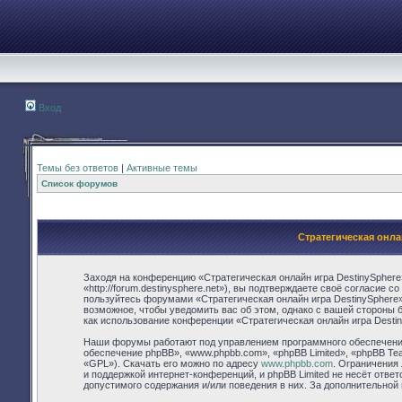
Вход
Темы без ответов
|
Активные темы
Список форумов
Стратегическая онла
Заходя на конференцию «Стратегическая онлайн игра DestinySphere
«http://forum.destinysphere.net»), вы подтверждаете своё согласие 
пользуйтесь форумами «Стратегическая онлайн игра DestinySphere»
возможное, чтобы уведомить вас об этом, однако с вашей стороны 
как использование конференции «Стратегическая онлайн игра Desti
Наши форумы работают под управлением программного обеспечения
обеспечение phpBB», «www.phpbb.com», «phpBB Limited», «phpBB Te
«GPL»). Скачать его можно по адресу
www.phpbb.com
. Ограничения
и поддержкой интернет-конференций, и phpBB Limited не несёт отве
допустимого содержания и/или поведения в них. За дополнительно