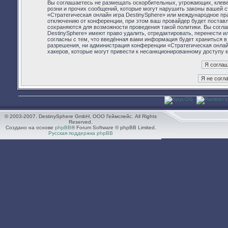
Вы соглашаетесь не размещать оскорбительных, угрожающих, клев
розни и прочих сообщений, которые могут нарушить законы вашей с
«Стратегическая онлайн игра DestinySphere» или международное п
отключению от конференции, при этом ваш провайдер будет поставл
сохраняются для возможности проведения такой политики. Вы согла
DestinySphere» имеют право удалить, отредактировать, перенести 
согласны с тем, что введённая вами информация будет храниться в
разрешения, ни администрация конференции «Стратегическая онлайн 
хакеров, которые могут привести к несанкционированному доступу к
© 2003-2007. DestinySphere GmbH, ООО Геймспейс. All Rights
Reserved.
Создано на основе
phpBB
® Forum Software © phpBB Limited.
Русская поддержка phpBB