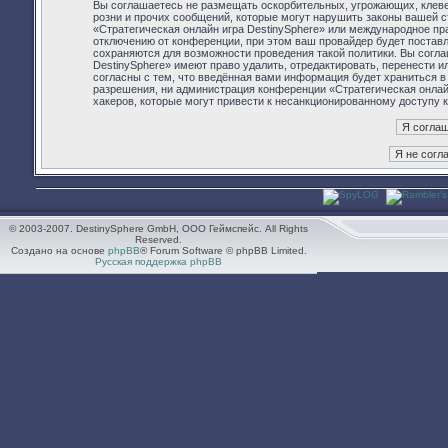
Вы соглашаетесь не размещать оскорбительных, угрожающих, клев
розни и прочих сообщений, которые могут нарушить законы вашей с
«Стратегическая онлайн игра DestinySphere» или международное п
отключению от конференции, при этом ваш провайдер будет поставл
сохраняются для возможности проведения такой политики. Вы согла
DestinySphere» имеют право удалить, отредактировать, перенести 
согласны с тем, что введённая вами информация будет храниться в
разрешения, ни администрация конференции «Стратегическая онлайн 
хакеров, которые могут привести к несанкционированному доступу к
© 2003-2007. DestinySphere GmbH, ООО Геймспейс. All Rights
Reserved.
Создано на основе
phpBB
® Forum Software © phpBB Limited.
Русская поддержка phpBB