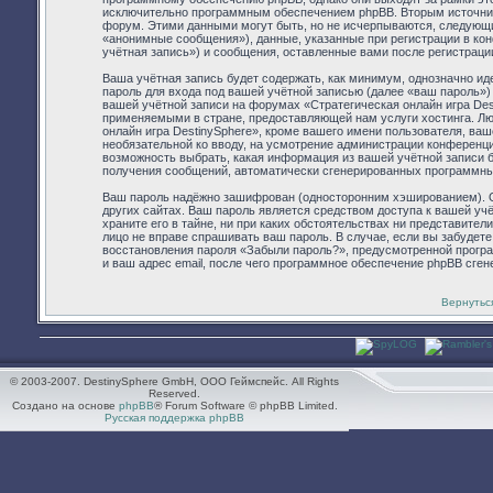
исключительно программным обеспечением phpBB. Вторым источник
форум. Этими данными могут быть, но не исчерпываются, следующ
«анонимные сообщения»), данные, указанные при регистрации в ко
учётная запись») и сообщения, оставленные вами после регистраци
Ваша учётная запись будет содержать, как минимум, однозначно и
пароль для входа под вашей учётной записью (далее «ваш пароль»)
вашей учётной записи на форумах «Стратегическая онлайн игра De
применяемыми в стране, предоставляющей нам услуги хостинга. Л
онлайн игра DestinySphere», кроме вашего имени пользователя, ваше
необязательной ко вводу, на усмотрение администрации конференции
возможность выбрать, какая информация из вашей учётной записи бу
получения сообщений, автоматически сгенерированных программн
Ваш пароль надёжно зашифрован (односторонним хэшированием). Од
других сайтах. Ваш пароль является средством доступа к вашей учё
храните его в тайне, ни при каких обстоятельствах ни представители
лицо не вправе спрашивать ваш пароль. В случае, если вы забудет
восстановления пароля «Забыли пароль?», предусмотренной прогр
и ваш адрес email, после чего программное обеспечение phpBB сген
Вернутьс
© 2003-2007. DestinySphere GmbH, ООО Геймспейс. All Rights
Reserved.
Создано на основе
phpBB
® Forum Software © phpBB Limited.
Русская поддержка phpBB