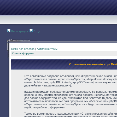
Регистрация
Вход
Темы без ответов
|
Активные темы
Список форумов
Стратегическая онлайн игра Des
Это соглашение подробно объясняет, как «Стратегическая онлайн иг
«Стратегическая онлайн игра DestinySphere», «http://forum.destiny
«www.phpbb.com», «phpBB Limited», «phpBB Teams») используют ин
дальнейшем «ваша информация»).
Ваша информация собирается двумя способами. Во-первых, просмот
обеспечением phpBB определённого числа cookies (небольшие текс
две cookie содержат только идентификатор пользователя (в дальней
автоматически присвоенные вам программным обеспечением phpBB. 
«Стратегическая онлайн игра DestinySphere» и будет использовать
удобство работы с форумами.
Также во время просмотра конференции «Стратегическая онлайн игр
программному обеспечению phpBB, однако они выходят за рамки это