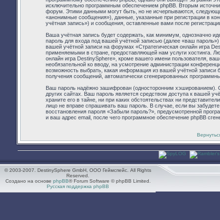
исключительно программным обеспечением phpBB. Вторым источник
форум. Этими данными могут быть, но не исчерпываются, следующ
«анонимные сообщения»), данные, указанные при регистрации в ко
учётная запись») и сообщения, оставленные вами после регистраци
Ваша учётная запись будет содержать, как минимум, однозначно и
пароль для входа под вашей учётной записью (далее «ваш пароль»)
вашей учётной записи на форумах «Стратегическая онлайн игра De
применяемыми в стране, предоставляющей нам услуги хостинга. Л
онлайн игра DestinySphere», кроме вашего имени пользователя, ваше
необязательной ко вводу, на усмотрение администрации конференции
возможность выбрать, какая информация из вашей учётной записи бу
получения сообщений, автоматически сгенерированных программн
Ваш пароль надёжно зашифрован (односторонним хэшированием). Од
других сайтах. Ваш пароль является средством доступа к вашей учё
храните его в тайне, ни при каких обстоятельствах ни представители
лицо не вправе спрашивать ваш пароль. В случае, если вы забудет
восстановления пароля «Забыли пароль?», предусмотренной прогр
и ваш адрес email, после чего программное обеспечение phpBB сген
Вернутьс
© 2003-2007. DestinySphere GmbH, ООО Геймспейс. All Rights
Reserved.
Создано на основе
phpBB
® Forum Software © phpBB Limited.
Русская поддержка phpBB