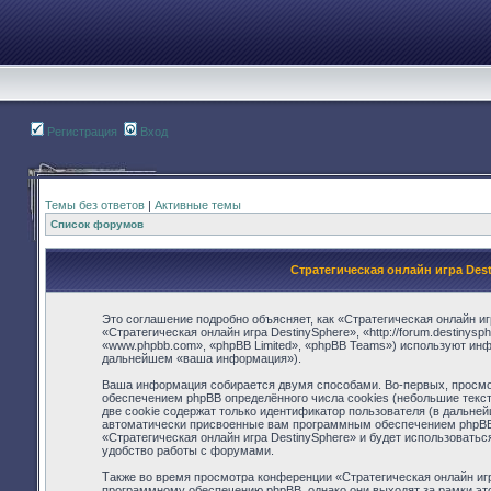
Регистрация
Вход
Темы без ответов
|
Активные темы
Список форумов
Стратегическая онлайн игра Des
Это соглашение подробно объясняет, как «Стратегическая онлайн иг
«Стратегическая онлайн игра DestinySphere», «http://forum.destiny
«www.phpbb.com», «phpBB Limited», «phpBB Teams») используют ин
дальнейшем «ваша информация»).
Ваша информация собирается двумя способами. Во-первых, просмот
обеспечением phpBB определённого числа cookies (небольшие текс
две cookie содержат только идентификатор пользователя (в дальней
автоматически присвоенные вам программным обеспечением phpBB. 
«Стратегическая онлайн игра DestinySphere» и будет использовать
удобство работы с форумами.
Также во время просмотра конференции «Стратегическая онлайн игр
программному обеспечению phpBB, однако они выходят за рамки это