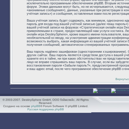
исключительно программным обеспечением phpBB. Вторым источник
форум. Этими данными могут быть, но не исчерпываются, следующ
«анонимные сообщения»), данные, указанные при регистрации в ко
учётная запись») и сообщения, оставленные вами после регистраци
Ваша учётная запись будет содержать, как минимум, однозначно и
пароль для входа под вашей учётной записью (далее «ваш пароль»)
вашей учётной записи на форумах «Стратегическая онлайн игра De
применяемыми в стране, предоставляющей нам услуги хостинга. Л
онлайн игра DestinySphere», кроме вашего имени пользователя, ваше
необязательной ко вводу, на усмотрение администрации конференции
возможность выбрать, какая информация из вашей учётной записи бу
получения сообщений, автоматически сгенерированных программн
Ваш пароль надёжно зашифрован (односторонним хэшированием). Од
других сайтах. Ваш пароль является средством доступа к вашей учё
храните его в тайне, ни при каких обстоятельствах ни представители
лицо не вправе спрашивать ваш пароль. В случае, если вы забудет
восстановления пароля «Забыли пароль?», предусмотренной прогр
и ваш адрес email, после чего программное обеспечение phpBB сген
Вернутьс
© 2003-2007. DestinySphere GmbH, ООО Геймспейс. All Rights
Reserved.
Создано на основе
phpBB
® Forum Software © phpBB Limited.
Русская поддержка phpBB