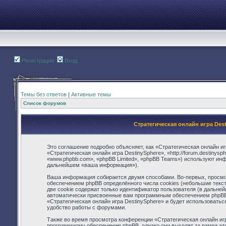
Регистрация
Вход
Темы без ответов
|
Активные темы
Список форумов
Стратегическая онлайн игра Des
Это соглашение подробно объясняет, как «Стратегическая онлайн иг
«Стратегическая онлайн игра DestinySphere», «http://forum.destiny
«www.phpbb.com», «phpBB Limited», «phpBB Teams») используют ин
дальнейшем «ваша информация»).
Ваша информация собирается двумя способами. Во-первых, просмот
обеспечением phpBB определённого числа cookies (небольшие текс
две cookie содержат только идентификатор пользователя (в дальней
автоматически присвоенные вам программным обеспечением phpBB. 
«Стратегическая онлайн игра DestinySphere» и будет использовать
удобство работы с форумами.
Также во время просмотра конференции «Стратегическая онлайн игр
программному обеспечению phpBB, однако они выходят за рамки это