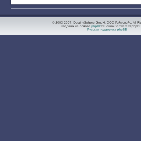
© 2003-2007. DestinySphere GmbH, ООО Геймспейс. All Ri
Создано на основе
phpBB
® Forum Software © phpBB
Русская поддержка phpBB