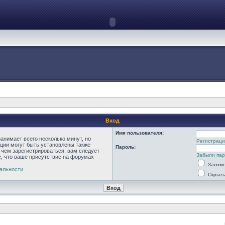
Вход
Имя пользователя:
анимает всего несколько минут, но
Регистраци
ции могут быть установлены также
Пароль:
 чем зарегистрироваться, вам следует
Забыли па
е, что ваше присутствие на форумах
Запомн
альности
Скрыть