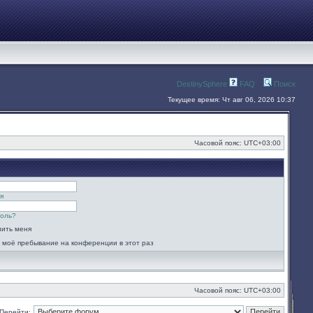
DestinySphere
FAQ
Поиск
Текущее время: Чт авг 06, 2026 10:37
Часовой пояс:
UTC+03:00
я
роль?
ить меня
 моё пребывание на конференции в этот раз
Часовой пояс:
UTC+03:00
Перейти: