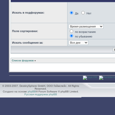
Искать в подфорумах:
Да
Нет
Поле сортировки:
по возрастанию
по убыванию
Искать сообщения за:
Список форумов
»
© 2003-2007. DestinySphere GmbH, ООО Геймспейс. All Rights
Reserved.
Создано на основе
phpBB
® Forum Software © phpBB Limited.
Русская поддержка phpBB