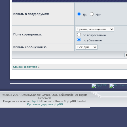
Искать в подфорумах:
Да
Нет
Поле сортировки:
по возрастанию
по убыванию
Искать сообщения за:
Список форумов
»
© 2003-2007. DestinySphere GmbH, ООО Геймспейс. All Rights
Reserved.
Создано на основе
phpBB
® Forum Software © phpBB Limited.
Русская поддержка phpBB