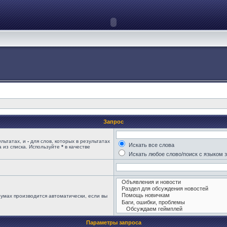
Запрос
ультатах, и
-
для слов, которых в результатах
Искать все слова
 из списка. Используйте
*
в качестве
Искать любое слово/поиск с языком 
умах производится автоматически, если вы
Параметры запроса