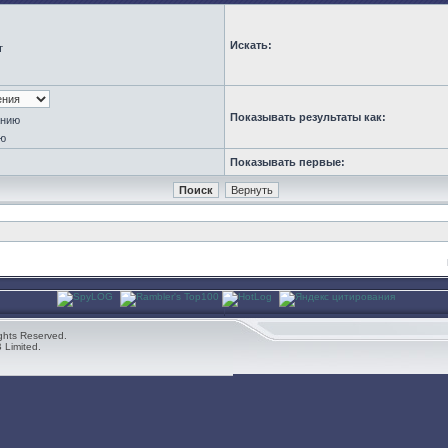
Искать:
т
Показывать результаты как:
анию
ю
Показывать первые:
ghts Reserved.
 Limited.