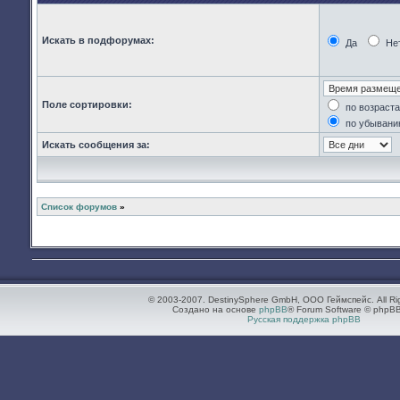
Искать в подфорумах:
Да
Не
Поле сортировки:
по возраст
по убывани
Искать сообщения за:
Список форумов
»
© 2003-2007. DestinySphere GmbH, ООО Геймспейс. All Ri
Создано на основе
phpBB
® Forum Software © phpBB
Русская поддержка phpBB