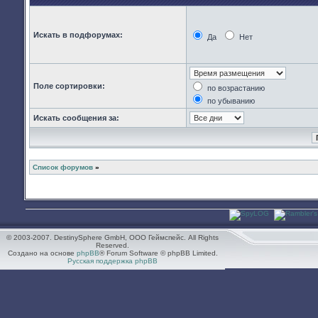
Искать в подфорумах:
Да
Нет
Поле сортировки:
по возрастанию
по убыванию
Искать сообщения за:
Список форумов
»
© 2003-2007. DestinySphere GmbH, ООО Геймспейс. All Rights
Reserved.
Создано на основе
phpBB
® Forum Software © phpBB Limited.
Русская поддержка phpBB