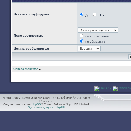
Искать в подфорумах:
Да
Нет
Поле сортировки:
по возрастанию
по убыванию
Искать сообщения за:
Список форумов
»
© 2003-2007. DestinySphere GmbH, ООО Геймспейс. All Rights
Reserved.
Создано на основе
phpBB
® Forum Software © phpBB Limited.
Русская поддержка phpBB