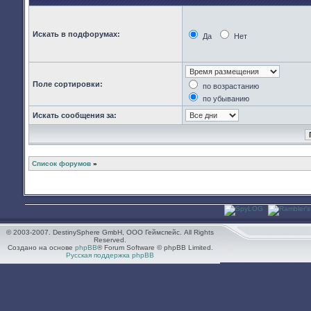
Искать в подфорумах:
Да
Нет
Поле сортировки:
по возрастанию
по убыванию
Искать сообщения за:
Список форумов
»
© 2003-2007. DestinySphere GmbH, ООО Геймспейс. All Rights
Reserved.
Создано на основе
phpBB
® Forum Software © phpBB Limited.
Русская поддержка phpBB