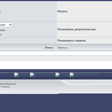
Искать:
т
Показывать результаты как:
анию
ю
Показывать первые:
ghts Reserved.
 Limited.