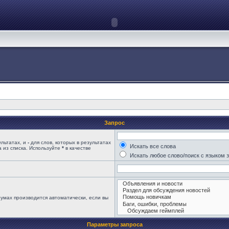
Запрос
ультатах, и
-
для слов, которых в результатах
Искать все слова
 из списка. Используйте
*
в качестве
Искать любое слово/поиск с языком 
умах производится автоматически, если вы
Параметры запроса