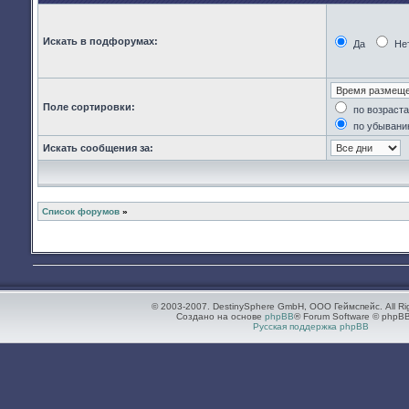
Искать в подфорумах:
Да
Не
Поле сортировки:
по возраст
по убывани
Искать сообщения за:
Список форумов
»
© 2003-2007. DestinySphere GmbH, ООО Геймспейс. All Ri
Создано на основе
phpBB
® Forum Software © phpBB
Русская поддержка phpBB