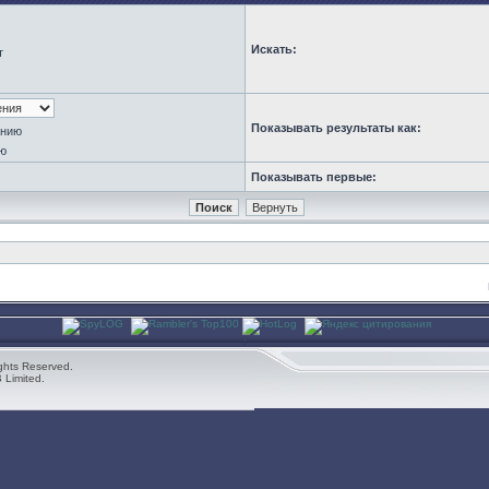
Искать:
т
Показывать результаты как:
анию
ю
Показывать первые:
ghts Reserved.
 Limited.