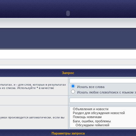
Запрос
ультатах, и
-
для слов, которых в результатах
Искать все слова
 из списка. Используйте
*
в качестве
Искать любое слово/поиск с языком 
умах производится автоматически, если вы
Параметры запроса