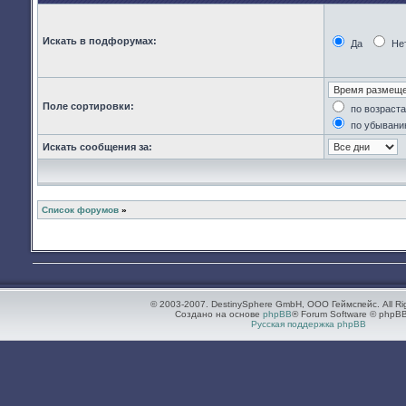
Искать в подфорумах:
Да
Не
Поле сортировки:
по возраст
по убывани
Искать сообщения за:
Список форумов
»
© 2003-2007. DestinySphere GmbH, ООО Геймспейс. All Ri
Создано на основе
phpBB
® Forum Software © phpBB
Русская поддержка phpBB