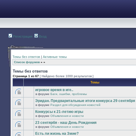
Регистрация
Вход
Темы без ответов
|
Активные темы
Список форумов
»
»
Темы без ответов
Страница
1
из
67
[ Найдено более 1000 результатов ]
Темы
игровое время в иге..
в форуме
Баги, ошибки, проблемы
В
этой
Эридан. Предваритальные итоги конкурса 29 сентября -
теме
в форуме
Раздел для обсуждения новостей
нет
В
новых
этой
Конкурсы к 21-летию игры
непрочитанных
теме
сообщений.
в форуме
Объявления и новости
нет
В
новых
этой
23 сентярбя - наш День Рождения
непрочитанных
теме
сообщений.
в форуме
Объявления и новости
нет
В
новых
этой
Есть ли жизнь на Змие?
непрочитанных
теме