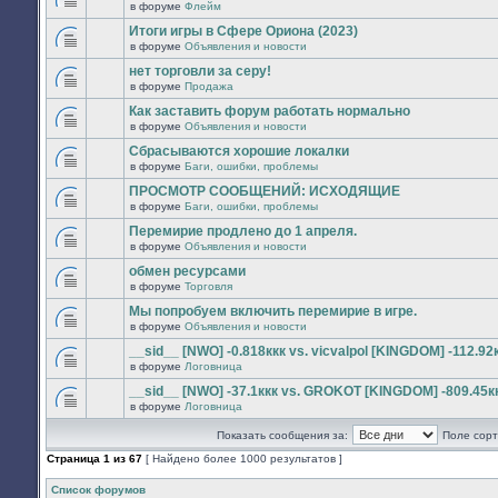
сообщений.
в форуме
Флейм
нет
В
новых
этой
Итоги игры в Сфере Ориона (2023)
непрочитанных
теме
сообщений.
в форуме
Объявления и новости
нет
В
новых
этой
нет торговли за серу!
непрочитанных
теме
сообщений.
в форуме
Продажа
нет
В
новых
этой
Как заставить форум работать нормально
непрочитанных
теме
сообщений.
в форуме
Объявления и новости
нет
В
новых
этой
Сбрасываются хорошие локалки
непрочитанных
теме
сообщений.
в форуме
Баги, ошибки, проблемы
нет
В
новых
этой
ПРОСМОТР СООБЩЕНИЙ: ИСХОДЯЩИЕ
непрочитанных
теме
сообщений.
в форуме
Баги, ошибки, проблемы
нет
В
новых
этой
Перемирие продлено до 1 апреля.
непрочитанных
теме
сообщений.
в форуме
Объявления и новости
нет
В
новых
этой
обмен ресурсами
непрочитанных
теме
сообщений.
в форуме
Торговля
нет
В
новых
этой
Мы попробуем включить перемирие в игре.
непрочитанных
теме
сообщений.
в форуме
Объявления и новости
нет
В
новых
этой
__sid__ [NWO] -0.818ккк vs. vicvalpol [KINGDOM] -112.92
непрочитанных
теме
сообщений.
в форуме
Логовница
нет
В
новых
этой
__sid__ [NWO] -37.1ккк vs. GROKOT [KINGDOM] -809.45к
непрочитанных
теме
сообщений.
в форуме
Логовница
нет
В
новых
этой
непрочитанных
Показать сообщения за:
Поле сорт
теме
сообщений.
нет
Страница
1
из
67
[ Найдено более 1000 результатов ]
новых
непрочитанных
сообщений.
Список форумов