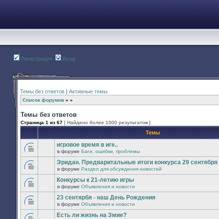
Регистрация
Вход
Темы без ответов
|
Активные темы
Список форумов
»
»
Темы без ответов
Страница
1
из
67
[ Найдено более 1000 результатов ]
Темы
игровое время в иге..
в форуме
Баги, ошибки, проблемы
В
этой
Эридан. Предваритальные итоги конкурса 29 сентября -
теме
в форуме
Раздел для обсуждения новостей
нет
В
новых
этой
Конкурсы к 21-летию игры
непрочитанных
теме
сообщений.
в форуме
Объявления и новости
нет
В
новых
этой
23 сентярбя - наш День Рождения
непрочитанных
теме
сообщений.
в форуме
Объявления и новости
нет
В
новых
этой
Есть ли жизнь на Змие?
непрочитанных
теме