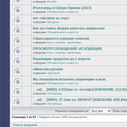
сообщений.
в форуме
Флейм
нет
В
новых
этой
Итоги игры в Сфере Ориона (2023)
непрочитанных
теме
сообщений.
в форуме
Объявления и новости
нет
В
новых
этой
нет торговли за серу!
непрочитанных
теме
сообщений.
в форуме
Продажа
нет
В
новых
этой
Как заставить форум работать нормально
непрочитанных
теме
сообщений.
в форуме
Объявления и новости
нет
В
новых
этой
Сбрасываются хорошие локалки
непрочитанных
теме
сообщений.
в форуме
Баги, ошибки, проблемы
нет
В
новых
этой
ПРОСМОТР СООБЩЕНИЙ: ИСХОДЯЩИЕ
непрочитанных
теме
сообщений.
в форуме
Баги, ошибки, проблемы
нет
В
новых
этой
Перемирие продлено до 1 апреля.
непрочитанных
теме
сообщений.
в форуме
Объявления и новости
нет
В
новых
этой
обмен ресурсами
непрочитанных
теме
сообщений.
в форуме
Торговля
нет
В
новых
этой
Мы попробуем включить перемирие в игре.
непрочитанных
теме
сообщений.
в форуме
Объявления и новости
нет
В
новых
этой
__sid__ [NWO] -0.818ккк vs. vicvalpol [KINGDOM] -112.92
непрочитанных
теме
сообщений.
в форуме
Логовница
нет
В
новых
этой
__sid__ [NWO] -37.1ккк vs. GROKOT [KINGDOM] -809.45к
непрочитанных
теме
сообщений.
в форуме
Логовница
нет
В
новых
этой
непрочитанных
Показать сообщения за:
Поле сорт
теме
сообщений.
нет
Страница
1
из
67
[ Найдено более 1000 результатов ]
новых
непрочитанных
сообщений.
Список форумов