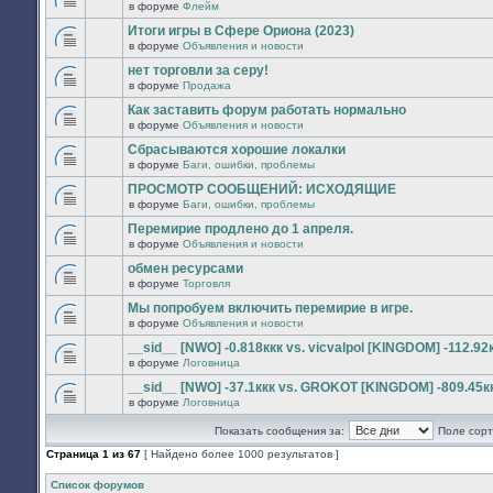
сообщений.
в форуме
Флейм
нет
В
новых
этой
Итоги игры в Сфере Ориона (2023)
непрочитанных
теме
сообщений.
в форуме
Объявления и новости
нет
В
новых
этой
нет торговли за серу!
непрочитанных
теме
сообщений.
в форуме
Продажа
нет
В
новых
этой
Как заставить форум работать нормально
непрочитанных
теме
сообщений.
в форуме
Объявления и новости
нет
В
новых
этой
Сбрасываются хорошие локалки
непрочитанных
теме
сообщений.
в форуме
Баги, ошибки, проблемы
нет
В
новых
этой
ПРОСМОТР СООБЩЕНИЙ: ИСХОДЯЩИЕ
непрочитанных
теме
сообщений.
в форуме
Баги, ошибки, проблемы
нет
В
новых
этой
Перемирие продлено до 1 апреля.
непрочитанных
теме
сообщений.
в форуме
Объявления и новости
нет
В
новых
этой
обмен ресурсами
непрочитанных
теме
сообщений.
в форуме
Торговля
нет
В
новых
этой
Мы попробуем включить перемирие в игре.
непрочитанных
теме
сообщений.
в форуме
Объявления и новости
нет
В
новых
этой
__sid__ [NWO] -0.818ккк vs. vicvalpol [KINGDOM] -112.92
непрочитанных
теме
сообщений.
в форуме
Логовница
нет
В
новых
этой
__sid__ [NWO] -37.1ккк vs. GROKOT [KINGDOM] -809.45к
непрочитанных
теме
сообщений.
в форуме
Логовница
нет
В
новых
этой
непрочитанных
Показать сообщения за:
Поле сорт
теме
сообщений.
нет
Страница
1
из
67
[ Найдено более 1000 результатов ]
новых
непрочитанных
сообщений.
Список форумов