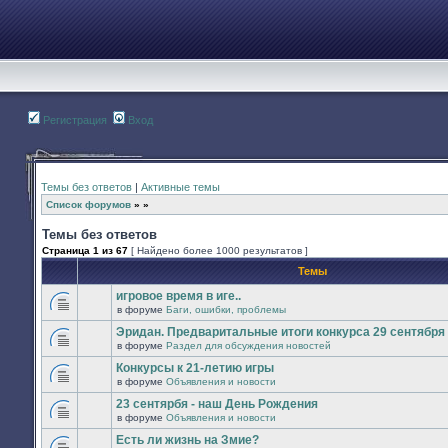
Регистрация
Вход
Темы без ответов
|
Активные темы
Список форумов
»
»
Темы без ответов
Страница
1
из
67
[ Найдено более 1000 результатов ]
Темы
игровое время в иге..
в форуме
Баги, ошибки, проблемы
В
этой
Эридан. Предваритальные итоги конкурса 29 сентября -
теме
в форуме
Раздел для обсуждения новостей
нет
В
новых
этой
Конкурсы к 21-летию игры
непрочитанных
теме
сообщений.
в форуме
Объявления и новости
нет
В
новых
этой
23 сентярбя - наш День Рождения
непрочитанных
теме
сообщений.
в форуме
Объявления и новости
нет
В
новых
этой
Есть ли жизнь на Змие?
непрочитанных
теме