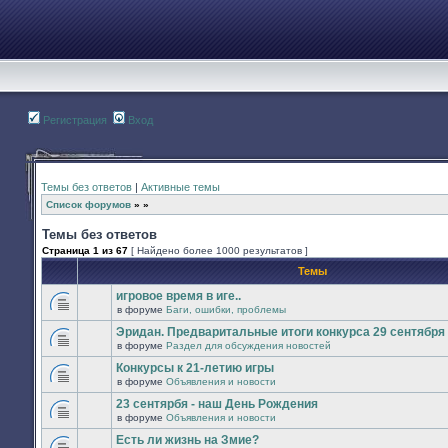
Регистрация
Вход
Темы без ответов
|
Активные темы
Список форумов
»
»
Темы без ответов
Страница
1
из
67
[ Найдено более 1000 результатов ]
Темы
игровое время в иге..
в форуме
Баги, ошибки, проблемы
В
этой
Эридан. Предваритальные итоги конкурса 29 сентября -
теме
в форуме
Раздел для обсуждения новостей
нет
В
новых
этой
Конкурсы к 21-летию игры
непрочитанных
теме
сообщений.
в форуме
Объявления и новости
нет
В
новых
этой
23 сентярбя - наш День Рождения
непрочитанных
теме
сообщений.
в форуме
Объявления и новости
нет
В
новых
этой
Есть ли жизнь на Змие?
непрочитанных
теме