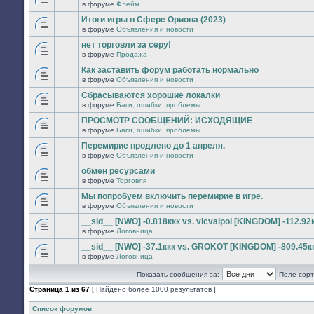
сообщений.
в форуме
Флейм
нет
В
новых
этой
Итоги игры в Сфере Ориона (2023)
непрочитанных
теме
сообщений.
в форуме
Объявления и новости
нет
В
новых
этой
нет торговли за серу!
непрочитанных
теме
сообщений.
в форуме
Продажа
нет
В
новых
этой
Как заставить форум работать нормально
непрочитанных
теме
сообщений.
в форуме
Объявления и новости
нет
В
новых
этой
Сбрасываются хорошие локалки
непрочитанных
теме
сообщений.
в форуме
Баги, ошибки, проблемы
нет
В
новых
этой
ПРОСМОТР СООБЩЕНИЙ: ИСХОДЯЩИЕ
непрочитанных
теме
сообщений.
в форуме
Баги, ошибки, проблемы
нет
В
новых
этой
Перемирие продлено до 1 апреля.
непрочитанных
теме
сообщений.
в форуме
Объявления и новости
нет
В
новых
этой
обмен ресурсами
непрочитанных
теме
сообщений.
в форуме
Торговля
нет
В
новых
этой
Мы попробуем включить перемирие в игре.
непрочитанных
теме
сообщений.
в форуме
Объявления и новости
нет
В
новых
этой
__sid__ [NWO] -0.818ккк vs. vicvalpol [KINGDOM] -112.92
непрочитанных
теме
сообщений.
в форуме
Логовница
нет
В
новых
этой
__sid__ [NWO] -37.1ккк vs. GROKOT [KINGDOM] -809.45к
непрочитанных
теме
сообщений.
в форуме
Логовница
нет
В
новых
этой
непрочитанных
Показать сообщения за:
Поле сорт
теме
сообщений.
нет
Страница
1
из
67
[ Найдено более 1000 результатов ]
новых
непрочитанных
сообщений.
Список форумов