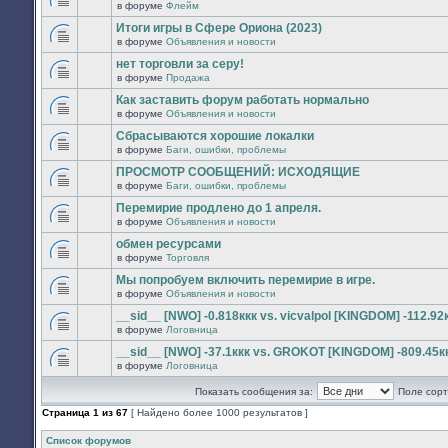
сообщений.
в форуме
Флейм
нет
В
новых
этой
Итоги игры в Сфере Ориона (2023)
непрочитанных
теме
сообщений.
в форуме
Объявления и новости
нет
В
новых
этой
нет торговли за серу!
непрочитанных
теме
сообщений.
в форуме
Продажа
нет
В
новых
этой
Как заставить форум работать нормально
непрочитанных
теме
сообщений.
в форуме
Объявления и новости
нет
В
новых
этой
Сбрасываются хорошие локалки
непрочитанных
теме
сообщений.
в форуме
Баги, ошибки, проблемы
нет
В
новых
этой
ПРОСМОТР СООБЩЕНИЙ: ИСХОДЯЩИЕ
непрочитанных
теме
сообщений.
в форуме
Баги, ошибки, проблемы
нет
В
новых
этой
Перемирие продлено до 1 апреля.
непрочитанных
теме
сообщений.
в форуме
Объявления и новости
нет
В
новых
этой
обмен ресурсами
непрочитанных
теме
сообщений.
в форуме
Торговля
нет
В
новых
этой
Мы попробуем включить перемирие в игре.
непрочитанных
теме
сообщений.
в форуме
Объявления и новости
нет
В
новых
этой
__sid__ [NWO] -0.818ккк vs. vicvalpol [KINGDOM] -112.92
непрочитанных
теме
сообщений.
в форуме
Логовница
нет
В
новых
этой
__sid__ [NWO] -37.1ккк vs. GROKOT [KINGDOM] -809.45к
непрочитанных
теме
сообщений.
в форуме
Логовница
нет
В
новых
этой
непрочитанных
Показать сообщения за:
Поле сорт
теме
сообщений.
нет
Страница
1
из
67
[ Найдено более 1000 результатов ]
новых
непрочитанных
сообщений.
Список форумов