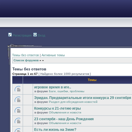
Регистрация
Вход
Темы без ответов
|
Активные темы
Список форумов
»
»
Темы без ответов
Страница
1
из
67
[ Найдено более 1000 результатов ]
Темы
игровое время в иге..
в форуме
Баги, ошибки, проблемы
В
этой
Эридан. Предваритальные итоги конкурса 29 сентября -
теме
в форуме
Раздел для обсуждения новостей
нет
В
новых
этой
Конкурсы к 21-летию игры
непрочитанных
теме
сообщений.
в форуме
Объявления и новости
нет
В
новых
этой
23 сентярбя - наш День Рождения
непрочитанных
теме
сообщений.
в форуме
Объявления и новости
нет
В
новых
этой
Есть ли жизнь на Змие?
непрочитанных
теме