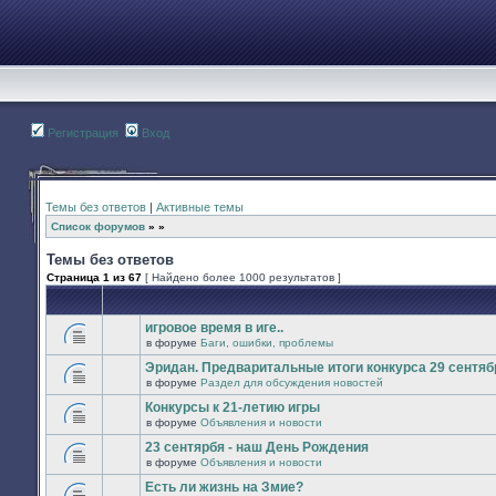
Регистрация
Вход
Темы без ответов
|
Активные темы
Список форумов
»
»
Темы без ответов
Страница
1
из
67
[ Найдено более 1000 результатов ]
игровое время в иге..
в форуме
Баги, ошибки, проблемы
В
этой
Эридан. Предваритальные итоги конкурса 29 сентябр
теме
в форуме
Раздел для обсуждения новостей
нет
В
новых
этой
Конкурсы к 21-летию игры
непрочитанных
теме
сообщений.
в форуме
Объявления и новости
нет
В
новых
этой
23 сентярбя - наш День Рождения
непрочитанных
теме
сообщений.
в форуме
Объявления и новости
нет
В
новых
этой
Есть ли жизнь на Змие?
непрочитанных
теме