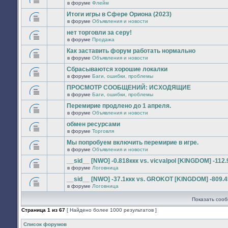
сообщений.
в форуме
Флейм
нет
В
новых
этой
Итоги игры в Сфере Ориона (2023)
непрочитанных
теме
сообщений.
в форуме
Объявления и новости
нет
В
новых
этой
нет торговли за серу!
непрочитанных
теме
сообщений.
в форуме
Продажа
нет
В
новых
этой
Как заставить форум работать нормально
непрочитанных
теме
сообщений.
в форуме
Объявления и новости
нет
В
новых
этой
Сбрасываются хорошие локалки
непрочитанных
теме
сообщений.
в форуме
Баги, ошибки, проблемы
нет
В
новых
этой
ПРОСМОТР СООБЩЕНИЙ: ИСХОДЯЩИЕ
непрочитанных
теме
сообщений.
в форуме
Баги, ошибки, проблемы
нет
В
новых
этой
Перемирие продлено до 1 апреля.
непрочитанных
теме
сообщений.
в форуме
Объявления и новости
нет
В
новых
этой
обмен ресурсами
непрочитанных
теме
сообщений.
в форуме
Торговля
нет
В
новых
этой
Мы попробуем включить перемирие в игре.
непрочитанных
теме
сообщений.
в форуме
Объявления и новости
нет
В
новых
этой
__sid__ [NWO] -0.818ккк vs. vicvalpol [KINGDOM] -112.
непрочитанных
теме
сообщений.
в форуме
Логовница
нет
В
новых
этой
__sid__ [NWO] -37.1ккк vs. GROKOT [KINGDOM] -809.4
непрочитанных
теме
сообщений.
в форуме
Логовница
нет
В
новых
этой
непрочитанных
Показать сооб
теме
сообщений.
нет
Страница
1
из
67
[ Найдено более 1000 результатов ]
новых
непрочитанных
сообщений.
Список форумов