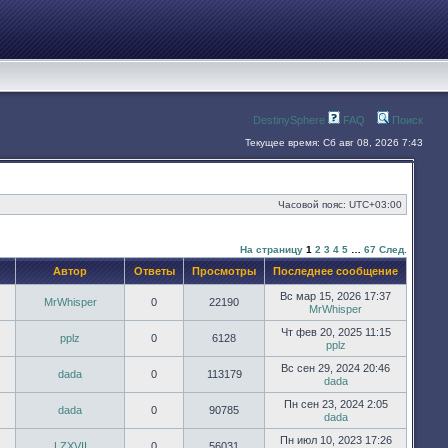
DestinySphere
FAQ
Поиск
Текущее время: Сб авг 08, 2026 7:43
Часовой пояс:
UTC+03:00
На страницу
1
2
3
4
5
…
67
След.
Автор
Ответы
Просмотры
Последнее сообщение
Вс мар 15, 2026 17:37
MrWhisper
0
22190
MrWhisper
Чт фев 20, 2025 11:15
pplz
0
6128
pplz
Вс сен 29, 2024 20:46
dada
0
113179
dada
Пн сен 23, 2024 2:05
dada
0
90785
dada
Пн июл 10, 2023 17:26
LZXVII
0
56031