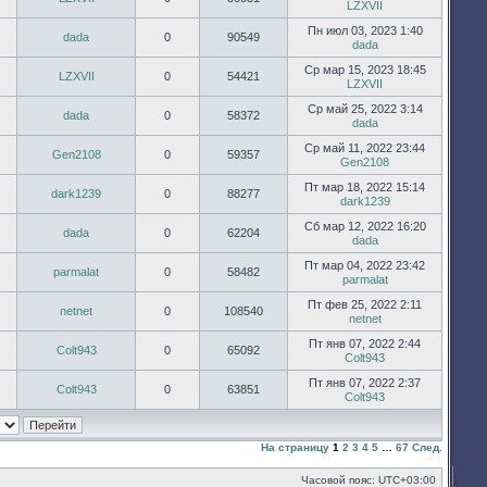
LZXVII
Пн июл 03, 2023 1:40
dada
0
90549
dada
Ср мар 15, 2023 18:45
LZXVII
0
54421
LZXVII
Ср май 25, 2022 3:14
dada
0
58372
dada
Ср май 11, 2022 23:44
Gen2108
0
59357
Gen2108
Пт мар 18, 2022 15:14
dark1239
0
88277
dark1239
Сб мар 12, 2022 16:20
dada
0
62204
dada
Пт мар 04, 2022 23:42
parmalat
0
58482
parmalat
Пт фев 25, 2022 2:11
netnet
0
108540
netnet
Пт янв 07, 2022 2:44
Colt943
0
65092
Colt943
Пт янв 07, 2022 2:37
Colt943
0
63851
Colt943
На страницу
1
2
3
4
5
…
67
След.
Часовой пояс:
UTC+03:00