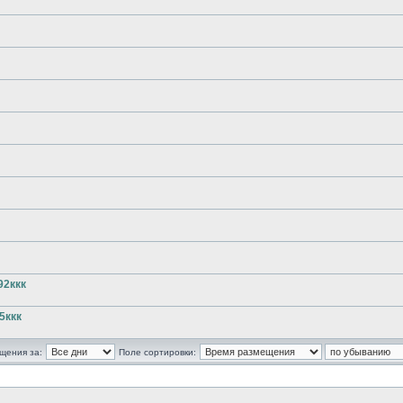
92ккк
5ккк
щения за:
Поле сортировки: