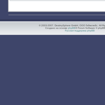
© 2003-2007. DestinySphere GmbH, ООО Геймспейс. All Ri
Создано на основе
phpBB
® Forum Software © phpBB
Русская поддержка phpBB