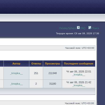
DestinySphere
FAQ
Поиск
Текущее время: Сб авг 08, 2026 17:36
Часовой пояс:
UTC+03:00
Автор
Ответы
Просмотры
Последнее сообщение
Чт авг 06, 2026 22:01
_knopka__
251
211348
_knopka__
Чт авг 06, 2026 21:42
_knopka__
2
31180
_knopka__
Часовой пояс:
UTC+03:00