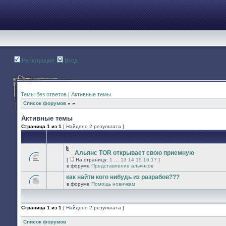
Регистрация
Вход
Темы без ответов
|
Активные темы
Список форумов
»
»
Активные темы
Страница
1
из
1
[ Найдено 2 результата ]
Альянс TOR открывает свою приемную
Вложения
[
На страницу:
1
…
13
14
15
16
17
]
В
На
в форуме
Представление альянсов
этой
страницу
теме
как найти кого нибудь из разрабов???
нет
в форуме
Помощь новичкам
новых
В
непрочитанных
этой
сообщений.
теме
нет
Страница
1
из
1
[ Найдено 2 результата ]
новых
непрочитанных
сообщений.
Список форумов