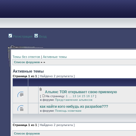
Регистрация
Вход
Темы без ответов
|
Активные темы
Список форумов
»
»
Активные темы
Страница
1
из
1
[ Найдено 2 результата ]
Альянс TOR открывает свою приемную
Вложения
[
На страницу:
1
…
13
14
15
16
17
]
В
На
в форуме
Представление альянсов
этой
страницу
теме
как найти кого нибудь из разрабов???
нет
в форуме
Помощь новичкам
новых
В
непрочитанных
этой
сообщений.
теме
нет
Страница
1
из
1
[ Найдено 2 результата ]
новых
непрочитанных
сообщений.
Список форумов