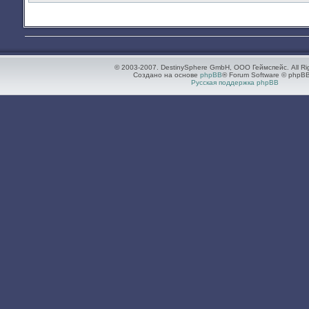
© 2003-2007. DestinySphere GmbH, ООО Геймспейс. All Ri
Создано на основе
phpBB
® Forum Software © phpBB
Русская поддержка phpBB