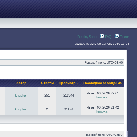
DestinySphere
FAQ
Поиск
Текущее время: Сб авг 08, 2026 15:52
Часовой пояс:
UTC+03:00
Автор
Ответы
Просмотры
Последнее сообщение
Чт авг 06, 2026 22:01
_knopka__
251
211344
_knopka__
Чт авг 06, 2026 21:42
_knopka__
2
31176
_knopka__
Часовой пояс:
UTC+03:00