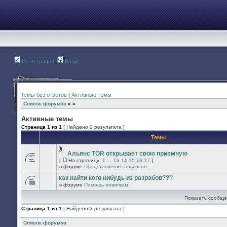
Регистрация
Вход
Темы без ответов
|
Активные темы
Список форумов
»
»
Активные темы
Страница
1
из
1
[ Найдено 2 результата ]
Темы
Альянс TOR открывает свою приемную
Вложения
[
На страницу:
1
…
13
14
15
16
17
]
В
На
в форуме
Представление альянсов
этой
страницу
теме
как найти кого нибудь из разрабов???
нет
в форуме
Помощь новичкам
новых
В
непрочитанных
этой
Показать сообще
сообщений.
теме
нет
Страница
1
из
1
[ Найдено 2 результата ]
новых
непрочитанных
сообщений.
Список форумов