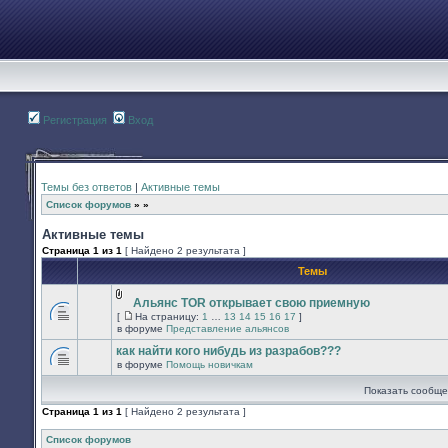
Регистрация
Вход
Темы без ответов
|
Активные темы
Список форумов
»
»
Активные темы
Страница
1
из
1
[ Найдено 2 результата ]
Темы
Альянс TOR открывает свою приемную
Вложения
[
На страницу:
1
…
13
14
15
16
17
]
В
На
в форуме
Представление альянсов
этой
страницу
теме
как найти кого нибудь из разрабов???
нет
в форуме
Помощь новичкам
новых
В
непрочитанных
этой
Показать сообще
сообщений.
теме
нет
Страница
1
из
1
[ Найдено 2 результата ]
новых
непрочитанных
сообщений.
Список форумов