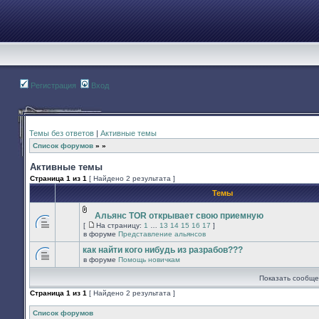
Регистрация
Вход
Темы без ответов
|
Активные темы
Список форумов
»
»
Активные темы
Страница
1
из
1
[ Найдено 2 результата ]
Темы
Альянс TOR открывает свою приемную
Вложения
[
На страницу:
1
…
13
14
15
16
17
]
В
На
в форуме
Представление альянсов
этой
страницу
теме
как найти кого нибудь из разрабов???
нет
в форуме
Помощь новичкам
новых
В
непрочитанных
этой
Показать сообще
сообщений.
теме
нет
Страница
1
из
1
[ Найдено 2 результата ]
новых
непрочитанных
сообщений.
Список форумов