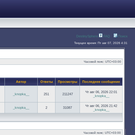
DestinySphere
FAQ
Поиск
Текущее время: Пт авг 07, 2026 4:31
Часовой пояс:
UTC+03:00
Автор
Ответы
Просмотры
Последнее сообщение
Чт авг 06, 2026 22:01
_knopka__
251
211247
_knopka__
Чт авг 06, 2026 21:42
_knopka__
2
31087
_knopka__
Часовой пояс:
UTC+03:00