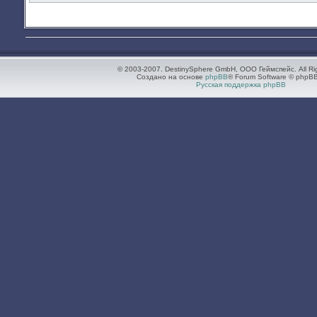
© 2003-2007. DestinySphere GmbH, ООО Геймспейс. All Ri
Создано на основе
phpBB
® Forum Software © phpBB
Русская поддержка phpBB