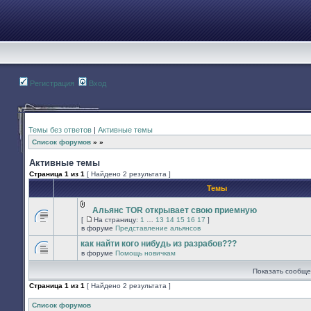
Регистрация
Вход
Темы без ответов
|
Активные темы
Список форумов
»
»
Активные темы
Страница
1
из
1
[ Найдено 2 результата ]
Темы
Альянс TOR открывает свою приемную
Вложения
[
На страницу:
1
…
13
14
15
16
17
]
В
На
в форуме
Представление альянсов
этой
страницу
теме
как найти кого нибудь из разрабов???
нет
в форуме
Помощь новичкам
новых
В
непрочитанных
этой
Показать сообще
сообщений.
теме
нет
Страница
1
из
1
[ Найдено 2 результата ]
новых
непрочитанных
сообщений.
Список форумов